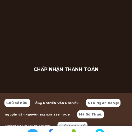
CHẤP NHẬN THANH TOÁN
Chủ sở hữu:
STK Ngân hàng:
Ông NGUYỄN VĂN NGUYÊN
Mã Số Thuế:
Nguyễn Văn Nguyên: 152 539 369 - ACB
Giấy DKKD số:
41X8030131 (Ngày 13/9/2017)