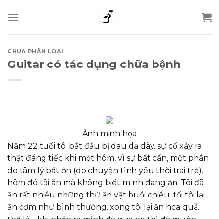
Skip
to
content
CHƯA PHÂN LOẠI
Guitar có tác dụng chữa bệnh
Ảnh minh họa
Năm 22 tuổi tôi bắt đầu bị dau dạ dày. sự cố xảy ra
thật đáng tiếc khi một hôm, vì sự bất cẩn, một phần
do tâm lý bất ổn (do chuyện tình yêu thời trai trẻ).
hôm đó tôi ăn mà không biết mình đang ăn. Tôi đã
ăn rất nhiều những thứ ăn vặt buổi chiều. tối tôi lại
ăn cơm như bình thường. xong tôi lại ăn hoa quả.