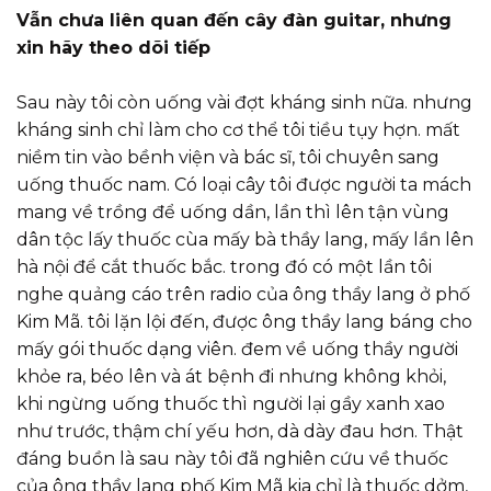
Vẫn chưa liên quan đến cây đàn guitar, nhưng
xin hãy theo dõi tiếp
Sau này tôi còn uống vài đợt kháng sinh nữa. nhưng
kháng sinh chỉ làm cho cơ thể tôi tiều tụy hợn. mất
niềm tin vào bềnh viện và bác sĩ, tôi chuyên sang
uống thuốc nam. Có loại cây tôi được người ta mách
mang về trồng để uống dần, lần thì lên tận vùng
dân tộc lấy thuốc cùa mấy bà thầy lang, mấy lần lên
hà nội để cắt thuốc bắc. trong đó có một lần tôi
nghe quảng cáo trên radio của ông thầy lang ở phố
Kim Mã. tôi lặn lội đến, được ông thầy lang báng cho
mấy gói thuốc dạng viên. đem về uống thầy người
khỏe ra, béo lên và át bệnh đi nhưng không khỏi,
khi ngừng uống thuốc thì người lại gầy xanh xao
như trước, thậm chí yếu hơn, dà dày đau hơn. Thật
đáng buồn là sau này tôi đã nghiên cứu về thuốc
của ông thầy lang phố Kim Mã kia chỉ là thuốc dởm,