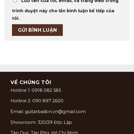
Lưu tên của tôi, email, và trang web trong
trình duyệt này cho lần bình luận kế tiếp của
tôi.
VỀ CHÚNG TÔI
Hotline 1: 0918 082 585
Hotline 2: 090 897 2600
Email: guitarbadon.vn@gmail.com
Showroom: 320/29 Độc Lập
Tân Quý, Tân Phú, Hồ Chí Minh