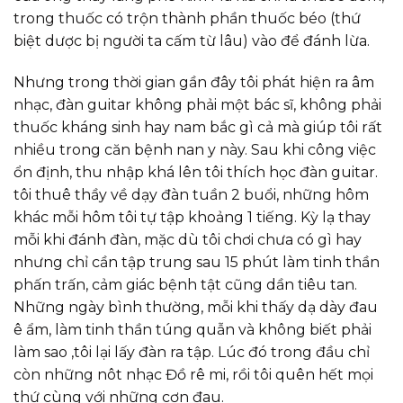
trong thuốc có trộn thành phần thuốc béo (thứ
biệt dược bị người ta cấm từ lâu) vào để đánh lừa.
Nhưng trong thời gian gần đây tôi phát hiện ra âm
nhạc, đàn guitar không phải một bác sĩ, không phải
thuốc kháng sinh hay nam bắc gì cả mà giúp tôi rất
nhiều trong căn bệnh nan y này. Sau khi công việc
ổn định, thu nhập khá lên tôi thích học đàn guitar.
tôi thuê thầy về dạy đàn tuần 2 buổi, những hôm
khác mỗi hôm tôi tự tập khoảng 1 tiếng. Kỳ lạ thay
mỗi khi đánh đàn, mặc dù tôi chơi chưa có gì hay
nhưng chỉ cần tập trung sau 15 phút làm tinh thần
phấn trấn, cảm giác bệnh tật cũng dần tiêu tan.
Những ngày bình thường, mỗi khi thấy dạ dày đau
ê ẩm, làm tinh thần túng quẫn và không biết phải
làm sao ,tôi lại lấy đàn ra tập. Lúc đó trong đầu chỉ
còn những nôt nhạc Đồ rê mi, rồi tôi quên hết mọi
thứ cùng với những cơn đau.