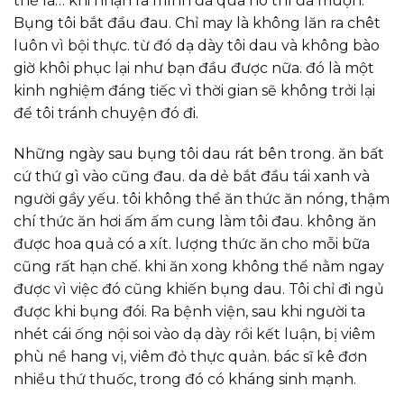
thế là… khi nhận ra mình đã quá no thì đã muộn.
Bụng tôi bắt đầu đau. Chỉ may là không lăn ra chêt
luôn vì bội thực. từ đó dạ dày tôi dau và không bào
giờ khôi phục lại như bạn đầu được nữa. đó là một
kinh nghiệm đáng tiếc vì thời gian sẽ không trởi lại
để tôi tránh chuyện đó đi.
Những ngày sau bụng tôi dau rát bên trong. ăn bất
cứ thứ gì vào cũng đau. da dẻ bắt đầu tái xanh và
người gầy yếu. tôi không thể ăn thức ăn nóng, thậm
chí thức ăn hơi ấm ấm cung làm tôi đau. không ăn
được hoa quả có a xít. lượng thức ăn cho mỗi bữa
cũng rất hạn chế. khi ăn xong không thể nằm ngay
được vì việc đó cũng khiến bụng dau. Tôi chỉ đi ngủ
được khi bụng đói. Ra bệnh viện, sau khi người ta
nhét cái ống nội soi vào dạ dày rồi kết luận, bị viêm
phù nề hang vị, viêm đỏ thực quản. bác sĩ kê đơn
nhiều thứ thuốc, trong đó có kháng sinh mạnh.