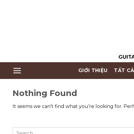
Skip
to
content
GUITA
GIỚI THIỆU
TẤT CẢ
Nothing Found
It seems we can’t find what you’re looking for. Per