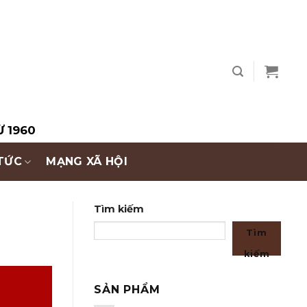
Ừ 1960
 TỨC
MẠNG XÃ HỘI
Tìm kiếm
Tìm
kiếm
SẢN PHẨM