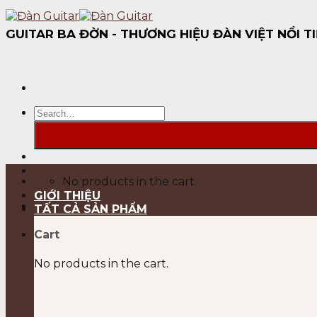
Skip
to
GUITAR BA ĐỜN - THƯƠNG HIỆU ĐÀN VIỆT NỔI TI
content
Search
for:
No products in the cart.
GIỚI THIỆU
TẤT CẢ SẢN PHẨM
Cart
No products in the cart.