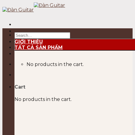
Skip
to
content
Search
for:
GIỚI THIỆU
TẤT CẢ SẢN PHẨM
No products in the cart.
Cart
No products in the cart.