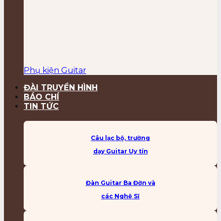
Phụ kiện Guitar
ĐÀI TRUYỀN HÌNH
BÁO CHÍ
TIN TỨC
Câu lạc bộ, trường
dạy Guitar Uy tín
Đàn Guitar Ba Đờn và
các Nghệ Sĩ