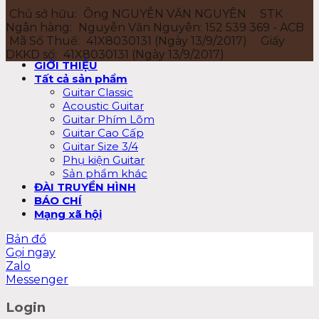
Chủ sở hữu:
Ông NGUYỄN VĂN NGUYÊN
STK
Ngân hàng:
Nguyễn Văn Nguyên: 152 539 369 - ACB
Mã Số Thuế:
41X8030131 (Ngày 13/9/2017)
Giấy
DKKD số:
41X8030131 (Ngày 13/9/2017)
GIỚI THIỆU
Tất cả sản phẩm
Guitar Classic
Acoustic Guitar
Guitar Phím Lõm
Guitar Cao Cấp
Guitar Size 3/4
Phụ kiện Guitar
Sản phẩm khác
ĐÀI TRUYỀN HÌNH
BÁO CHÍ
Mạng xã hội
Bản đồ
Gọi ngay
Zalo
Messenger
Login