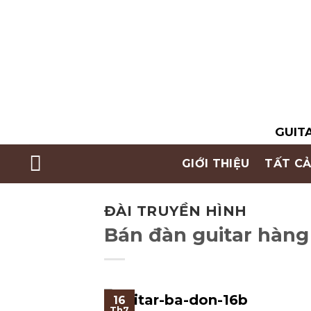
Skip
to
content
GUITA
GIỚI THIỆU
TẤT CẢ
ĐÀI TRUYỀN HÌNH
Bán đàn guitar hàng
16
Th7