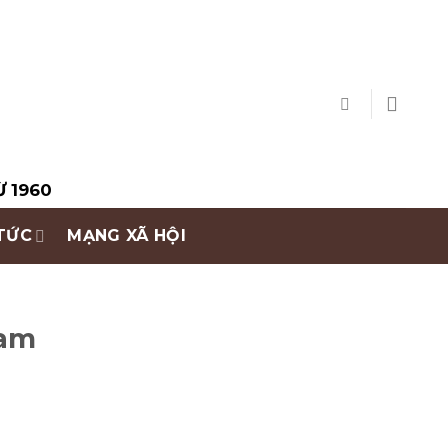
Ừ 1960
 TỨC
MẠNG XÃ HỘI
Nam