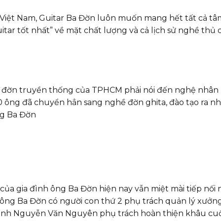
 Việt Nam, Guitar Ba Đờn luôn muốn mang hết tất cả t
tar tốt nhất” về mặt chất lượng và cả lịch sử nghề thủ
àm đờn truyền thống của TPHCM phải nói đến nghệ nhân 
 ông đã chuyển hẳn sang nghề đờn ghita, đào tạo ra nh
ng Ba Đờn
của gia đình ông Ba Đờn hiện nay vẫn miệt mài tiếp nối n
ông Ba Đờn có người con thứ 2 phụ trách quản lý xưởng
 anh Nguyễn Văn Nguyên phụ trách hoàn thiện khâu cuối