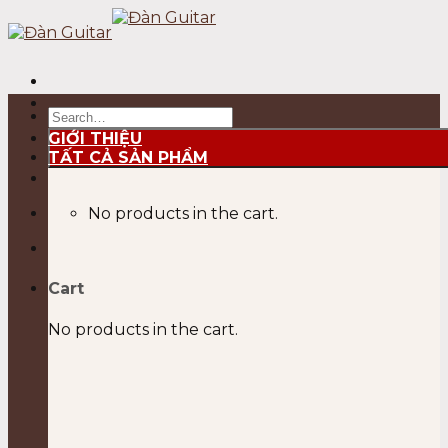
Skip
to
content
Search
for:
GIỚI THIỆU
TẤT CẢ SẢN PHẨM
No products in the cart.
Cart
No products in the cart.