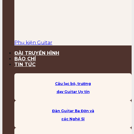
Phụ kiện Guitar
ĐÀI TRUYỀN HÌNH
BÁO CHÍ
TIN TỨC
Câu lạc bộ, trường
dạy Guitar Uy tín
Đàn Guitar Ba Đờn và
các Nghệ Sĩ