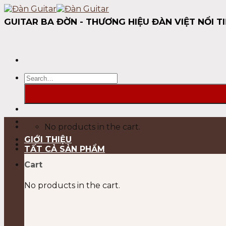
Skip
to
GUITAR BA ĐỜN - THƯƠNG HIỆU ĐÀN VIỆT NỔI TI
content
Search
for:
No products in the cart.
GIỚI THIỆU
TẤT CẢ SẢN PHẨM
Cart
No products in the cart.