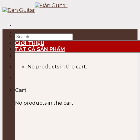
Skip
to
content
Search
for:
GIỚI THIỆU
TẤT CẢ SẢN PHẨM
No products in the cart.
Cart
No products in the cart.