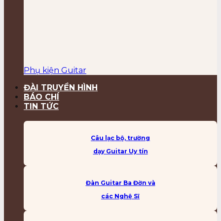
Phụ kiện Guitar
ĐÀI TRUYỀN HÌNH
BÁO CHÍ
TIN TỨC
Câu lạc bộ, trường
dạy Guitar Uy tín
Đàn Guitar Ba Đờn và
các Nghệ Sĩ