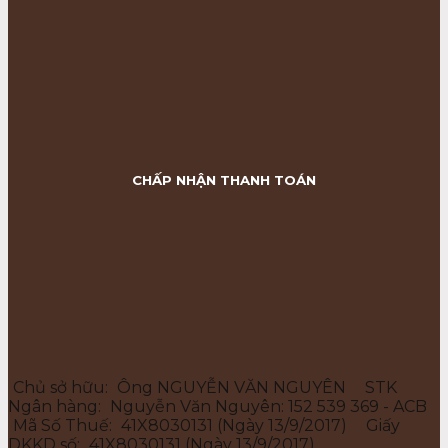
CHẤP NHẬN THANH TOÁN
Chủ sở hữu:
Ông NGUYỄN VĂN NGUYÊN
STK
Ngân hàng:
Nguyễn Văn Nguyên: 152 539 369 - ACB
Mã Số Thuế:
41X8030131 (Ngày 13/9/2017)
Giấy
DKKD số:
41X8030131 (Ngày 13/9/2017)