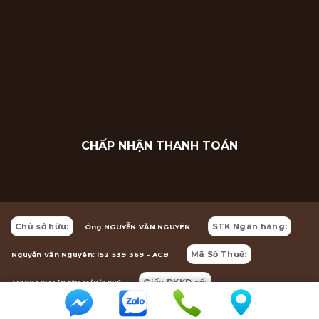
CHẤP NHẬN THANH TOÁN
Chủ sở hữu:
STK Ngân hàng:
Ông NGUYỄN VĂN NGUYÊN
Mã Số Thuế:
Nguyễn Văn Nguyên: 152 539 369 - ACB
Giấy DKKD số:
41X8030131 (Ngày 13/9/2017)
41X8030131 (Ngày 13/9/2017)