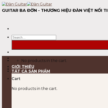
Skip
to
GUITAR BA ĐỜN - THƯƠNG HIỆU ĐÀN VIỆT NỔI TI
content
Search
for:
No products in the cart.
GIỚI THIỆU
TẤT CẢ SẢN PHẨM
Cart
No products in the cart.