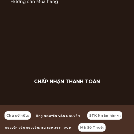
Hướng dẫn Mua hàng
CHẤP NHẬN THANH TOÁN
Chủ sở hữu:
STK Ngân hàng:
Ông NGUYỄN VĂN NGUYÊN
Mã Số Thuế:
Nguyễn Văn Nguyên: 152 539 369 - ACB