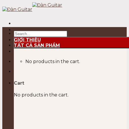
Skip
to
content
Search
for:
GIỚI THIỆU
TẤT CẢ SẢN PHẨM
No products in the cart.
Cart
No products in the cart.