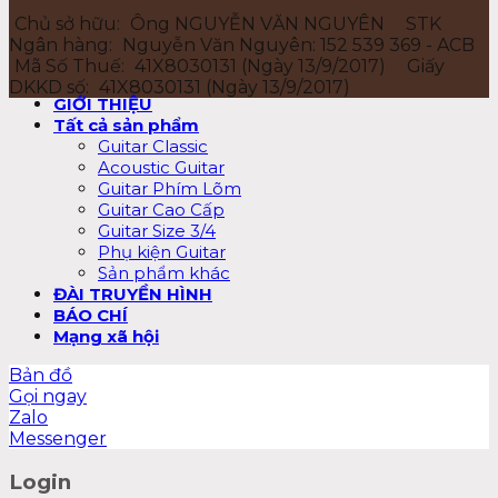
Chủ sở hữu:
Ông NGUYỄN VĂN NGUYÊN
STK
Ngân hàng:
Nguyễn Văn Nguyên: 152 539 369 - ACB
Mã Số Thuế:
41X8030131 (Ngày 13/9/2017)
Giấy
DKKD số:
41X8030131 (Ngày 13/9/2017)
GIỚI THIỆU
Tất cả sản phẩm
Guitar Classic
Acoustic Guitar
Guitar Phím Lõm
Guitar Cao Cấp
Guitar Size 3/4
Phụ kiện Guitar
Sản phẩm khác
ĐÀI TRUYỀN HÌNH
BÁO CHÍ
Mạng xã hội
Bản đồ
Gọi ngay
Zalo
Messenger
Login