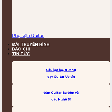
Phụ kiện Guitar
ĐÀI TRUYỀN HÌNH
BÁO CHÍ
TIN TỨC
Câu lạc bộ, trường
dạy Guitar Uy tín
Đàn Guitar Ba Đờn và
các Nghệ Sĩ