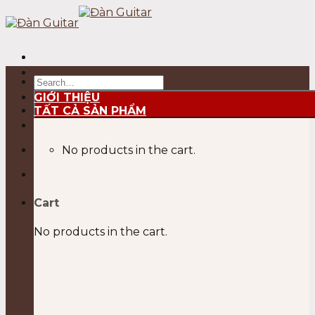
Skip
to
content
Search
for:
GIỚI THIỆU
TẤT CẢ SẢN PHẨM
No products in the cart.
Cart
No products in the cart.