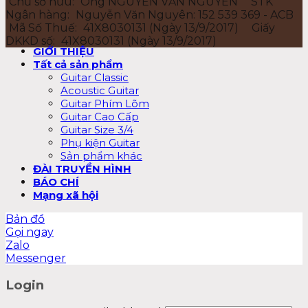
Chủ sở hữu:
Ông NGUYỄN VĂN NGUYÊN
STK
Ngân hàng:
Nguyễn Văn Nguyên: 152 539 369 - ACB
Mã Số Thuế:
41X8030131 (Ngày 13/9/2017)
Giấy
DKKD số:
41X8030131 (Ngày 13/9/2017)
GIỚI THIỆU
Tất cả sản phẩm
Guitar Classic
Acoustic Guitar
Guitar Phím Lõm
Guitar Cao Cấp
Guitar Size 3/4
Phụ kiện Guitar
Sản phẩm khác
ĐÀI TRUYỀN HÌNH
BÁO CHÍ
Mạng xã hội
Bản đồ
Gọi ngay
Zalo
Messenger
Login