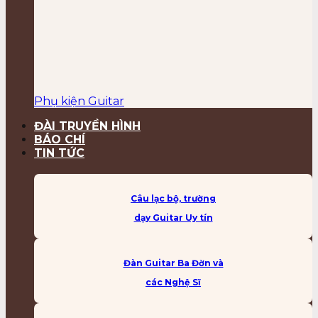
Phụ kiện Guitar
ĐÀI TRUYỀN HÌNH
BÁO CHÍ
TIN TỨC
Câu lạc bộ, trường
dạy Guitar Uy tín
Đàn Guitar Ba Đờn và
các Nghệ Sĩ