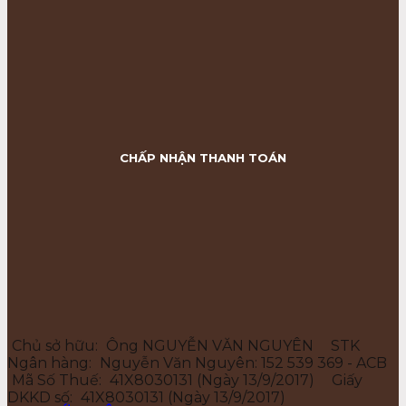
CHẤP NHẬN THANH TOÁN
Chủ sở hữu:
Ông NGUYỄN VĂN NGUYÊN
STK
Ngân hàng:
Nguyễn Văn Nguyên: 152 539 369 - ACB
Mã Số Thuế:
41X8030131 (Ngày 13/9/2017)
Giấy
DKKD số:
41X8030131 (Ngày 13/9/2017)