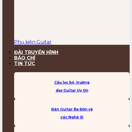
Phụ kiện Guitar
ĐÀI TRUYỀN HÌNH
BÁO CHÍ
TIN TỨC
Câu lạc bộ, trường
dạy Guitar Uy tín
Đàn Guitar Ba Đờn và
các Nghệ Sĩ