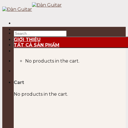
Skip
to
content
Search
for:
GIỚI THIỆU
TẤT CẢ SẢN PHẨM
No products in the cart.
Cart
No products in the cart.