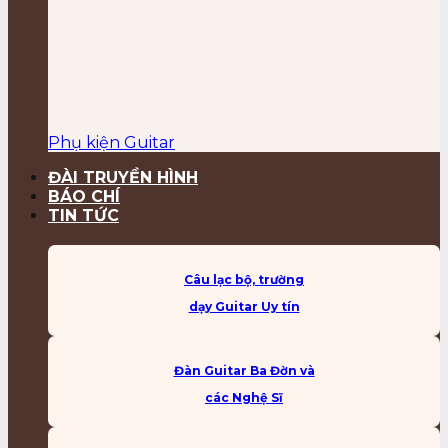
Phụ kiện Guitar
ĐÀI TRUYỀN HÌNH
BÁO CHÍ
TIN TỨC
Câu lạc bộ, trường
dạy Guitar Uy tín
Đàn Guitar Ba Đờn và
các Nghệ Sĩ