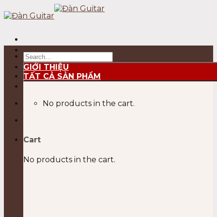
Skip
to
content
Search
for:
GIỚI THIỆU
TẤT CẢ SẢN PHẨM
No products in the cart.
Cart
No products in the cart.