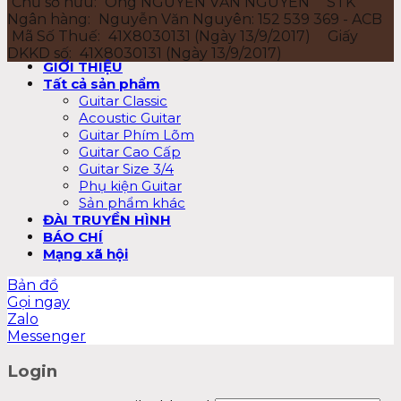
Chủ sở hữu:
Ông NGUYỄN VĂN NGUYÊN
STK
Ngân hàng:
Nguyễn Văn Nguyên: 152 539 369 - ACB
Mã Số Thuế:
41X8030131 (Ngày 13/9/2017)
Giấy
DKKD số:
41X8030131 (Ngày 13/9/2017)
GIỚI THIỆU
Tất cả sản phẩm
Guitar Classic
Acoustic Guitar
Guitar Phím Lõm
Guitar Cao Cấp
Guitar Size 3/4
Phụ kiện Guitar
Sản phẩm khác
ĐÀI TRUYỀN HÌNH
BÁO CHÍ
Mạng xã hội
Bản đồ
Gọi ngay
Zalo
Messenger
Login