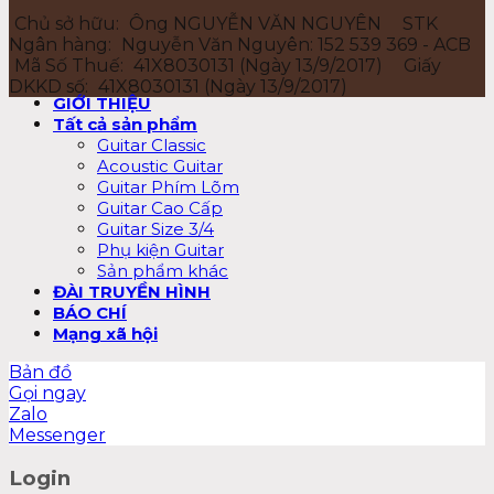
Chủ sở hữu:
Ông NGUYỄN VĂN NGUYÊN
STK
Ngân hàng:
Nguyễn Văn Nguyên: 152 539 369 - ACB
Mã Số Thuế:
41X8030131 (Ngày 13/9/2017)
Giấy
DKKD số:
41X8030131 (Ngày 13/9/2017)
GIỚI THIỆU
Tất cả sản phẩm
Guitar Classic
Acoustic Guitar
Guitar Phím Lõm
Guitar Cao Cấp
Guitar Size 3/4
Phụ kiện Guitar
Sản phẩm khác
ĐÀI TRUYỀN HÌNH
BÁO CHÍ
Mạng xã hội
Bản đồ
Gọi ngay
Zalo
Messenger
Login