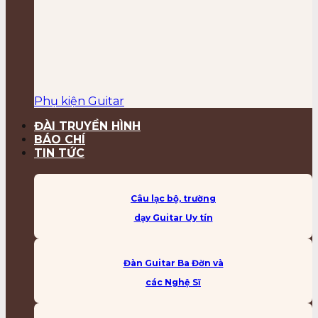
Phụ kiện Guitar
ĐÀI TRUYỀN HÌNH
BÁO CHÍ
TIN TỨC
Câu lạc bộ, trường
dạy Guitar Uy tín
Đàn Guitar Ba Đờn và
các Nghệ Sĩ