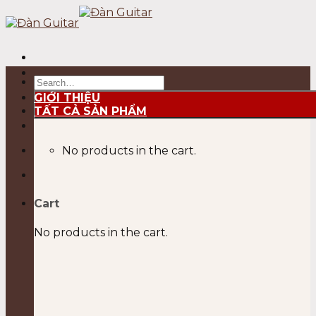
Skip
to
content
Search
for:
GIỚI THIỆU
TẤT CẢ SẢN PHẨM
No products in the cart.
Cart
No products in the cart.