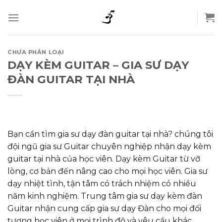
Skip
to
content
CHƯA PHÂN LOẠI
DẠY KÈM GUITAR – GIA SƯ DẠY
ĐÀN GUITAR TẠI NHÀ
Bạn cần tìm gia sư dạy đàn guitar tại nhà? chúng tôi
đội ngũ gia sư Guitar chuyên nghiệp nhận dạy kèm
guitar tại nhà của học viên. Dạy kèm Guitar từ vỡ
lòng, cơ bản đến nâng cao cho mọi học viên. Gia sư
dạy nhiệt tình, tận tâm có trách nhiệm có nhiều
năm kinh nghiệm. Trung tâm gia sư dạy kèm đàn
Guitar nhận cung cấp gia sư dạy Đàn cho mọi đối
tượng học viên ở mọi trình độ và yêu cầu khác