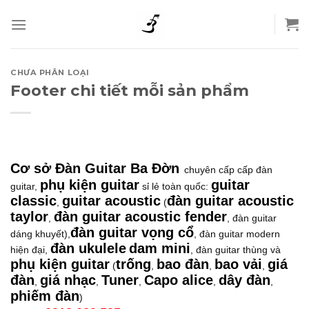
Skip
to
content
CHƯA PHÂN LOẠI
Footer chi tiết mỗi sản phẩm
Cơ sở Đàn Guitar Ba Đờn
chuyên cấp cấp đàn
phụ kiện guitar
guitar
guitar,
sỉ lẻ toàn quốc:
classic
guitar acoustic
đàn guitar acoustic
,
(
taylor
đàn guitar acoustic fender
,
, đàn guitar
đàn guitar vọng cổ
dáng khuyết),
, đàn guitar modern
đàn ukulele
dam mini
hiện đại,
, đàn guitar thùng và
phụ kiện guitar
trống
bao đàn
bao vải
giá
(
,
,
,
đàn
giá nhạc
Tuner
Capo alice
dây đàn
,
,
,
,
,
phiếm đàn
)