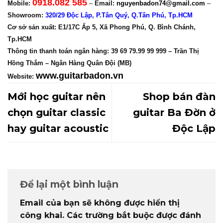
0918.082 585
Mobile:
–
Email:
nguyenbadon74@gmail.com
–
Showroom
:
320/29 Độc Lập, P.Tân Quý, Q.Tân Phú, Tp.HCM
Cơ sở sản xuất
: E1/17C Ấp 5, Xã Phong Phú, Q. Bình Chánh,
Tp.HCM
Thông tin thanh toán ngân hàng:
39 69 79.99 99 999
–
Trần Thị
Hồng Thắm
–
Ngân Hàng Quân Đội (MB)
www.guitarbadon.vn
Website:
Mới học guitar nên
Shop bán đàn
chọn guitar classic
guitar Ba Đờn ở
hay guitar acoustic
Độc Lập
Để lại một bình luận
Email của bạn sẽ không được hiển thị
công khai.
Các trường bắt buộc được đánh