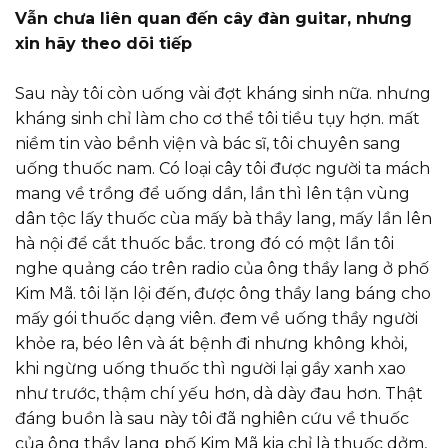
Vẫn chưa liên quan đến cây đàn guitar, nhưng
xin hãy theo dõi tiếp
Sau này tôi còn uống vài đợt kháng sinh nữa. nhưng
kháng sinh chỉ làm cho cơ thể tôi tiều tụy hợn. mất
niềm tin vào bềnh viện và bác sĩ, tôi chuyên sang
uống thuốc nam. Có loại cây tôi được người ta mách
mang về trồng để uống dần, lần thì lên tận vùng
dân tộc lấy thuốc cùa mấy bà thầy lang, mấy lần lên
hà nội để cắt thuốc bắc. trong đó có một lần tôi
nghe quảng cáo trên radio của ông thầy lang ở phố
Kim Mã. tôi lặn lội đến, được ông thầy lang báng cho
mấy gói thuốc dạng viên. đem về uống thầy người
khỏe ra, béo lên và át bệnh đi nhưng không khỏi,
khi ngừng uống thuốc thì người lại gầy xanh xao
như trước, thậm chí yếu hơn, dà dày đau hơn. Thật
đáng buồn là sau này tôi đã nghiên cứu về thuốc
của ông thầy lang phố Kim Mã kia chỉ là thuốc dởm,