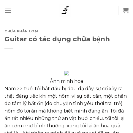
Skip
to
content
CHƯA PHÂN LOẠI
Guitar có tác dụng chữa bệnh
Ảnh minh họa
Năm 22 tuổi tôi bắt đầu bị dau dạ dày. sự cố xảy ra
thật đáng tiếc khi một hôm, vì sự bất cẩn, một phần
do tâm lý bất ổn (do chuyện tình yêu thời trai trẻ).
hôm đó tôi ăn mà không biết mình đang ăn. Tôi đã
ăn rất nhiều những thứ ăn vặt buổi chiều. tối tôi lại
ăn cơm như bình thường. xong tôi lại ăn hoa quả.