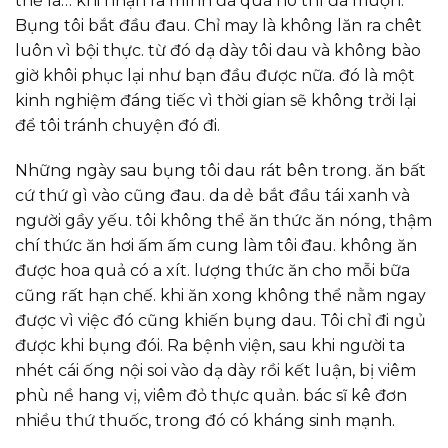
thế là… khi nhận ra mình đã quá no thì đã muộn.
Bụng tôi bắt đầu đau. Chỉ may là không lăn ra chêt
luôn vì bội thực. từ đó dạ dày tôi dau và không bào
giờ khôi phục lại như bạn đầu được nữa. đó là một
kinh nghiệm đáng tiếc vì thời gian sẽ không trởi lại
để tôi tránh chuyện đó đi.
Những ngày sau bụng tôi dau rát bên trong. ăn bất
cứ thứ gì vào cũng đau. da dẻ bắt đầu tái xanh và
người gầy yếu. tôi không thể ăn thức ăn nóng, thậm
chí thức ăn hơi ấm ấm cung làm tôi đau. không ăn
được hoa quả có a xít. lượng thức ăn cho mỗi bữa
cũng rất hạn chế. khi ăn xong không thể nằm ngay
được vì việc đó cũng khiến bụng dau. Tôi chỉ đi ngủ
được khi bụng đói. Ra bệnh viện, sau khi người ta
nhét cái ống nội soi vào dạ dày rồi kết luận, bị viêm
phù nề hang vị, viêm đỏ thực quản. bác sĩ kê đơn
nhiều thứ thuốc, trong đó có kháng sinh mạnh.