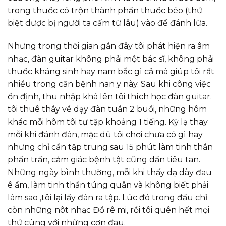
trong thuốc có trộn thành phần thuốc béo (thứ
biệt dược bị người ta cấm từ lâu) vào để đánh lừa.
Nhưng trong thời gian gần đây tôi phát hiện ra âm
nhạc, đàn guitar không phải một bác sĩ, không phải
thuốc kháng sinh hay nam bắc gì cả mà giúp tôi rất
nhiều trong căn bệnh nan y này. Sau khi công việc
ổn định, thu nhập khá lên tôi thích học đàn guitar.
tôi thuê thầy về dạy đàn tuần 2 buổi, những hôm
khác mỗi hôm tôi tự tập khoảng 1 tiếng. Kỳ lạ thay
mỗi khi đánh đàn, mặc dù tôi chơi chưa có gì hay
nhưng chỉ cần tập trung sau 15 phút làm tinh thần
phấn trấn, cảm giác bệnh tật cũng dần tiêu tan.
Những ngày bình thường, mỗi khi thấy dạ dày đau
ê ẩm, làm tinh thần túng quẫn và không biết phải
làm sao ,tôi lại lấy đàn ra tập. Lúc đó trong đầu chỉ
còn những nôt nhạc Đồ rê mi, rồi tôi quên hết mọi
thứ cùng với những cơn đau.