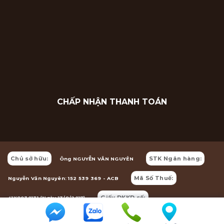
CHẤP NHẬN THANH TOÁN
Chủ sở hữu:
STK Ngân hàng:
Ông NGUYỄN VĂN NGUYÊN
Mã Số Thuế:
Nguyễn Văn Nguyên: 152 539 369 - ACB
Giấy DKKD số:
41X8030131 (Ngày 13/9/2017)
41X8030131 (Ngày 13/9/2017)