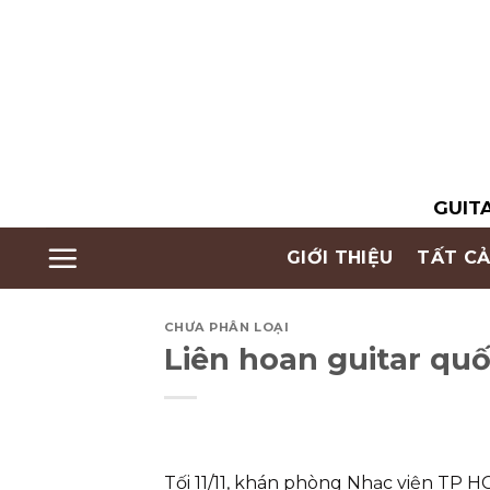
Skip
to
content
GUITA
GIỚI THIỆU
TẤT CẢ
CHƯA PHÂN LOẠI
Liên hoan guitar quố
Tối 11/11, khán phòng Nhạc viện TP 