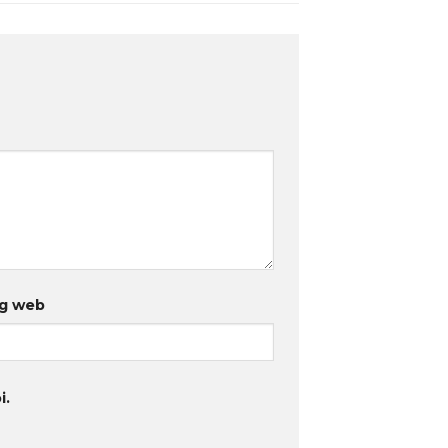
g web
i.