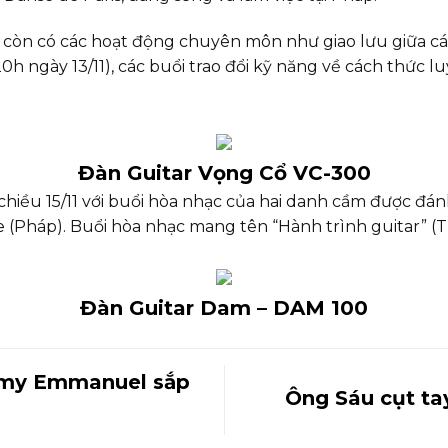
n còn có các hoạt động chuyên môn như giao lưu giữa cá
h ngày 13/11), các buổi trao đổi kỹ năng về cách thức l
Đàn Guitar Vọng Cổ VC-300
hiều 15/11 với buổi hòa nhạc của hai danh cầm được đánh
 (Pháp). Buổi hòa nhạc mang tên “Hành trình guitar” (T
Đàn Guitar Dam – DAM 100
mmy Emmanuel sắp
Ông Sáu cụt ta