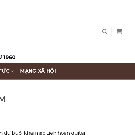
Ừ 1960
 TỨC
MẠNG XÃ HỘI
CM
 dự buổi khai mạc Liên hoan guitar