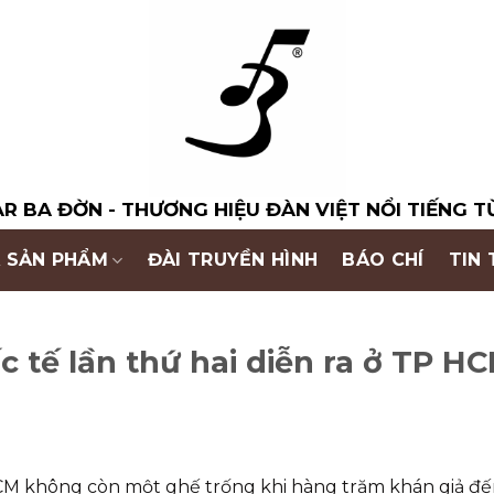
R BA ĐỜN - THƯƠNG HIỆU ĐÀN VIỆT NỔI TIẾNG T
 SẢN PHẨM
ĐÀI TRUYỀN HÌNH
BÁO CHÍ
TIN
c tế lần thứ hai diễn ra ở TP H
HCM không còn một ghế trống khi hàng trăm khán giả đến