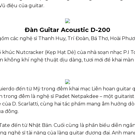
ũ điệu của guitar.
Đàn Guitar Acoustic D-200
ồm các nghệ sĩ Thanh Huy, Trí Đoàn, Bá Thơ, Hoài Phư
 khúc Nutcracker (Kẹp Hạt Dẻ) của nhà soạn nhạc P.I T
n không khí nghệ thuật dịu dàng, tươi mới để khai màn c
uierdo đến từ Mỹ trong đêm khai mạc Liên hoan guitar 
n trong đêm là nghệ sĩ Padet Netpakdee – một guitarist 
 của D. Scarlatti, cùng hai tác phẩm mang âm hưởng d
ùa đông.
Tate đến từ Nhật Bản. Cuối cùng là phần biểu diễn ngắn
ng nghệ sĩ tài năng của làng guitar đương đại. Anh ma