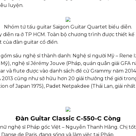
iêu luyện.
Nhóm tứ tấu guitar Saigon Guitar Quartet biểu diễn.
này diễn ra ở TP HCM. Toàn bộ chương trình được thiết 
 của đàn guitar cổ điển.
gồm sáu nghệ sĩ thành danh: Nghệ sĩ người Mỹ – Rene Iz
e, Mỹ), nghệ sĩ Jérémy Jouve (Pháp, quán quân giải GFA 
ar và flute được vào danh sách đề cử Grammy năm 2014)
A 2013 cũng như sở hữu hơn 20 giải thưởng thế giới trong
ion of Japan 1975), Padet Netpakdee (Thái Lan, giải nhất
Đàn Guitar Classic C-550-C Còng
nữ nghệ sĩ Pháp gốc Việt – Nguyễn Thanh Hằng. Chị tốt
Danse de Paris, đang sống và làm việc tại Pháp.