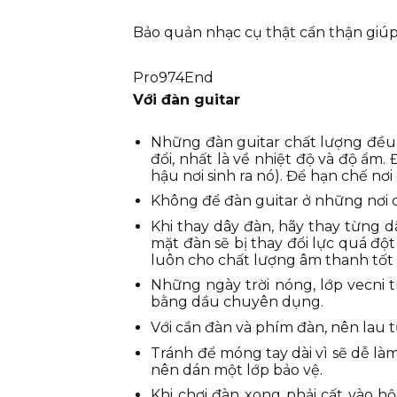
Bảo quản nhạc cụ thật cẩn thận giúp
Pro974End
Với đàn
guitar
Những đàn guitar chất lượng đều đ
đổi, nhất là về nhiệt độ và độ ẩm
hậu nơi sinh ra nó). Để hạn chế n
Không để đàn guitar ở những nơi qu
Khi thay dây đàn, hãy thay từng dâ
mặt đàn sẽ bị thay đổi lực quá đ
luôn cho chất lượng âm thanh tốt
Những ngày trời nóng, lớp vecni 
bằng dầu chuyên dụng.
Với cần đàn và phím đàn, nên lau 
Tránh để móng tay dài vì sẽ dễ là
nên dán một lớp bảo vệ.
Khi chơi đàn xong phải cất vào 