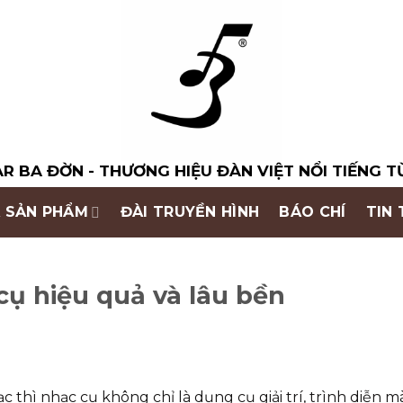
R BA ĐỜN - THƯƠNG HIỆU ĐÀN VIỆT NỔI TIẾNG T
 SẢN PHẨM
ĐÀI TRUYỀN HÌNH
BÁO CHÍ
TIN
ụ hiệu quả và lâu bền
 thì nhạc cụ không chỉ là dụng cụ giải trí, trình diễn 