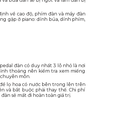
ạ và búa đàn sẽ bị ngót và làm đàn bị
định về cao độ, phím đàn và máy đàn
ng gặp ở piano: dính búa, dính phím,
 pedal đàn có duy nhất 3 lỗ nhỏ là nơi
hỉnh thoảng nên kiểm tra xem miếng
ợ chuyên môn.
để lọ hoa có nước bên trong lên trên
ên và bắt buộc phải thay thế. Chi phí
đàn sẽ mất đi hoàn toàn giá trị.