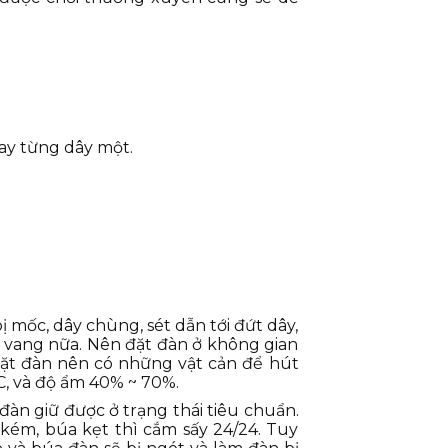
hay từng dây một.
 mốc, dây chùng, sét dẫn tới đứt dây,
n vang nữa. Nên đặt đàn ở không gian
đặt đàn nên có những vật cản để hút
C, và độ ẩm 40% ~ 70%.
àn giữ được ở trạng thái tiêu chuẩn.
kém, búa kẹt thì cắm sấy 24/24. Tuy