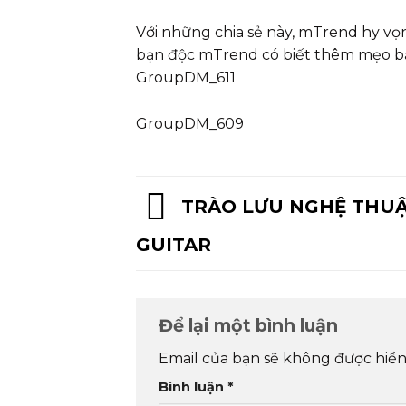
Với những chia sẻ này, mTrend hy vọ
bạn độc mTrend có biết thêm mẹo bả
GroupDM_611
GroupDM_609
TRÀO LƯU NGHỆ THU
GUITAR
Để lại một bình luận
Email của bạn sẽ không được hiển 
Bình luận
*