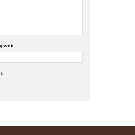
g web
i.