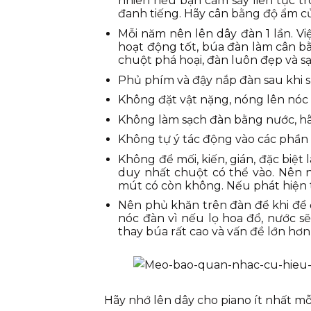
nhiên nếu bạn cắm sấy liên tục tr
đanh tiếng. Hãy cân bằng độ ẩm c
Mỗi năm nên lên dây đàn 1 lần. V
hoạt động tốt, búa đàn làm cân bằ
chuột phá hoại, đàn luôn đẹp và sạ
Phủ phím và đậy nắp đàn sau khi 
Không đặt vật nặng, nóng lên nóc
Không làm sạch đàn bằng nước, hã
Không tự ý tác động vào các phần 
Không để mối, kiến, gián, đặc biệt
duy nhất chuột có thể vào. Nên 
mút có còn không. Nếu phát hiện 
Nên phủ khăn trên đàn để khi để 
nóc đàn vì nếu lọ hoa đổ, nước sẽ
thay búa rất cao và vấn đề lớn hơn 
Hãy nhớ lên dây cho piano ít nhất mỗ