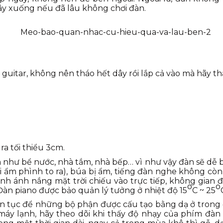
ây xuống nếu đã lâu không chơi đàn.
 guitar, không nên tháo hết dây rồi lắp cả vào mà hãy t
a tối thiểu 3cm.
 như bể nước, nhà tắm, nhà bếp… vì như vậy đàn sẽ dễ bị
i ẩm phình to ra), búa bị ẩm, tiếng đàn nghe không cò
nh ánh nắng mặt trời chiếu vào trực tiếp, không gian 
o
o
àn piano được bảo quản lý tưởng ở nhiệt độ 15
C ~ 25
n tục để những bộ phận được cấu tạo bằng dạ ở trong đ
y lạnh, hãy theo dõi khi thấy độ nhạy của phím đàn 