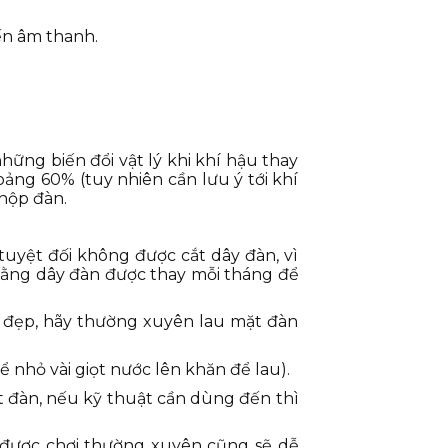
ến âm thanh.
hững biến đổi vật lý khi khí hậu thay
oảng 60% (tuy nhiên cần lưu ý tới khí
 hộp đàn.
 tuyệt đối không được cắt dây đàn, vì
rằng dây đàn được thay mỗi tháng để
ức đẹp, hãy thường xuyên lau mặt đàn
 nhỏ vài giọt nước lên khăn để lau).
ặt đàn, nếu kỹ thuật cần dùng đến thì
g được chơi thường xuyên cũng sẽ dễ