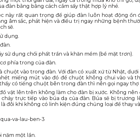
ong một thời gian dài, ngay cả trong mùa khô thì gỗ, d
ủa đàn bằng bằng cách cắm sấy thật hợp lý nhé.
iệc này rất quan trọng để giúp đàn luôn hoạt động ổn 
ng âm sắc, phát hiện và điều trị ngay những bệnh thườ
ch sẽ.
sử dụng.
 đàn.
y sử dụng chổi phất trần và khăn mềm (bề mặt trơn).
cơ phía trong của đàn.
 là chuột vào trong đàn. Với đàn có xuất xứ từ Nhật, dưới
nhét miếng mút vào đó để chuột không chui vào và t
thấy có tiếng chuột bên trong đàn thì nên gọi ngay th
đồ vật lên trên không làm cho đàn bị xước. Không nên 
 chảy trực tiếp vào búa dạ của đàn. Búa sẽ bị trương l
là đôi khi không có linh kiện đúng chủng loại để thay và 
i năm một lần.