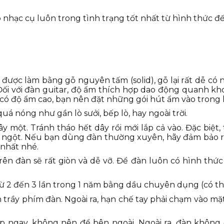
 nhạc cụ luôn trong tình trạng tốt nhất từ hình thức đ
ược làm bằng gỗ nguyên tấm (solid), gỗ lại rất dễ có n
. Đối với đàn guitar, độ ẩm thích hợp dao động quanh kh
ơi có độ ẩm cao, bạn nên đặt những gói hút ẩm vào trong
á nóng như gần lò sưởi, bếp lò, hay ngoài trời.
y một. Tránh tháo hết dây rồi mới lắp cả vào. Đặc biệt,
ột ngột. Nếu bạn dùng đàn thường xuyên, hãy đảm bảo 
 nhất nhé.
trên đàn sẽ rất giòn và dễ vỡ. Để đàn luôn có hình th
từ 2 đến 3 lần trong 1 năm bằng dầu chuyên dụng (có thể
m trầy phím đàn. Ngoài ra, hạn chế tay phải chạm vào m
hộp ngay, không nên để bên ngoài. Ngoài ra, đàn khôn