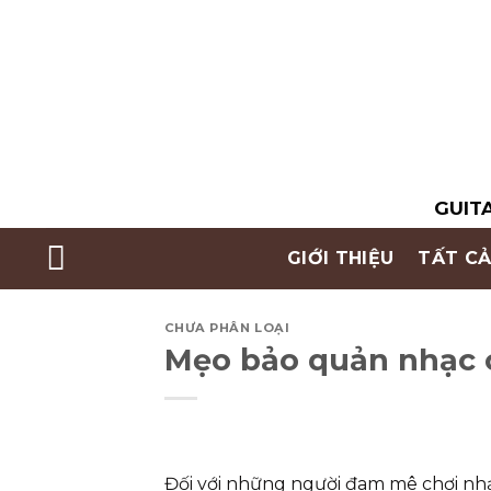
Skip
to
content
GUITA
GIỚI THIỆU
TẤT CẢ
CHƯA PHÂN LOẠI
Mẹo bảo quản nhạc c
Đối với những người đam mê chơi nhạc