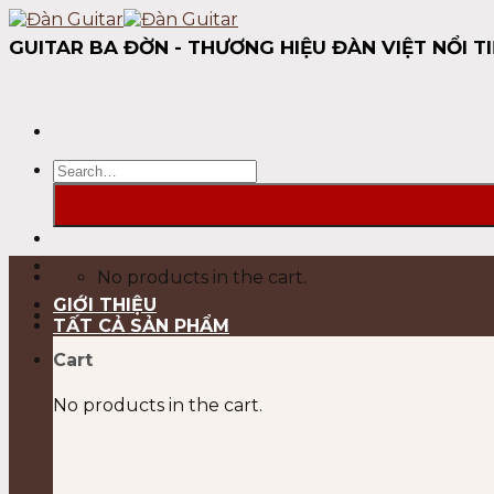
Skip
to
GUITAR BA ĐỜN - THƯƠNG HIỆU ĐÀN VIỆT NỔI TI
content
Search
for:
No products in the cart.
GIỚI THIỆU
TẤT CẢ SẢN PHẨM
Cart
No products in the cart.