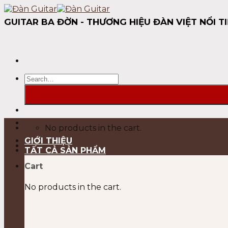
Skip
to
GUITAR BA ĐỜN - THƯƠNG HIỆU ĐÀN VIỆT NỔI TI
content
Search
for:
No products in the cart.
GIỚI THIỆU
TẤT CẢ SẢN PHẨM
Cart
No products in the cart.