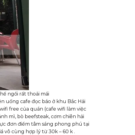
ế ngồi rất thoải mái
ên uống cafe đọc báo ở khu Bắc Hải
ifi free của quán (cafe wifi làm việc
nh mì, bò beefsteak, cơm chiên hải
 thực đơn điểm tâm sáng phong phú tại
 vô cùng hợp lý từ 30k – 60 k .