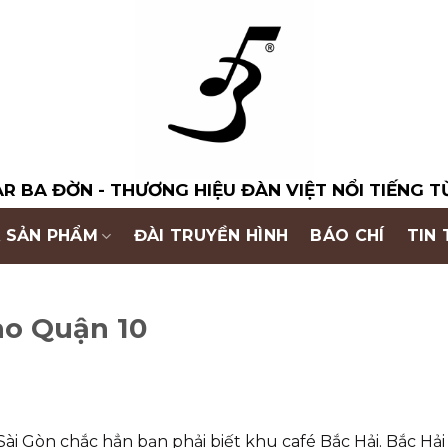
R BA ĐỜN - THƯƠNG HIỆU ĐÀN VIỆT NỔI TIẾNG T
 SẢN PHẨM
ĐÀI TRUYỀN HÌNH
BÁO CHÍ
TIN
ao Quận 10
Sài Gòn chắc hẳn bạn phải biết khu café Bắc Hải. Bắc Hả