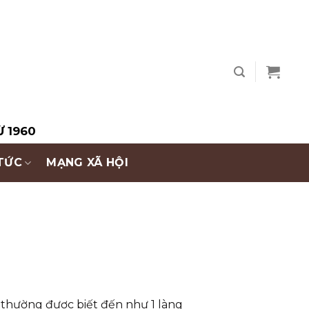
Ừ 1960
 TỨC
MẠNG XÃ HỘI
i thường được biết đến như 1 làng