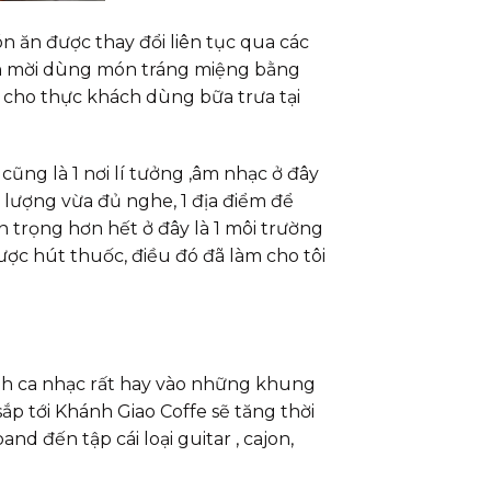
 ăn được thay đổi liên tục qua các
án mời dùng món tráng miệng bằng
 cho thực khách dùng bữa trưa tại
cũng là 1 nơi lí tưởng ,âm nhạc ở đây
 lượng vừa đủ nghe, 1 địa điểm để
 trọng hơn hết ở đây là 1 môi trường
c hút thuốc, điều đó đã làm cho tôi
ình ca nhạc rất hay vào những khung
sắp tới Khánh Giao Coffe sẽ tăng thời
nd đến tập cái loại guitar , cajon,