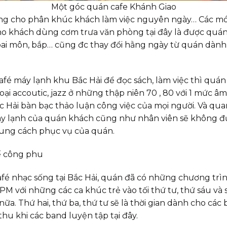
Một góc quán cafe Khánh Giao
òng cho phân khúc khách làm việc nguyên ngày… Các món
cho khách dùng cơm trưa văn phòng tại đây là được qu
hoai môn, bắp… cũng đc thay đổi hằng ngày từ quán dành
fé máy lạnh khu Bắc Hải để đọc sách, làm việc thì quán 
i accoutic, jazz ở những thập niên 70 , 80 với 1 mức âm
Hải bàn bạc thảo luận công việc của mọi người. Và quan
y lạnh của quán khách cũng như nhân viên sẽ không đượ
 cung cách phục vụ của quán.
ế công phu
afé nhạc sống tại Bắc Hải, quán đã có những chương tr
PM với những các ca khúc trẻ vào tối thứ tư, thứ sáu và 
. Thứ hai, thứ ba, thứ tư sẽ là thời gian dành cho các ba
hu khi các band luyện tập tại đây.