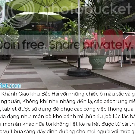
 Khánh Giao khu Bắc Hải với những chiếc ô màu sắc và gh
ong tuần, Không khí nhẹ nhàng đến lạ, các bác trung ni
op, tablet được sử dụng để phục các công việc thông qua w
a dạng như: món bò kho bánh mì ,hủ tiếu ,bò lúc lắc bá
ều món ăn khác nữa tôi không liệt kê ra hết được từ cái
 vụ 1 bữa sáng đầy dinh dưỡng cho mọi người với mức giá