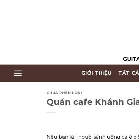
Skip
to
content
GUITA
GIỚI THIỆU
TẤT CẢ
CHƯA PHÂN LOẠI
Quán cafe Khánh Gi
Nếu bạn là 1 người sành uống café ở 