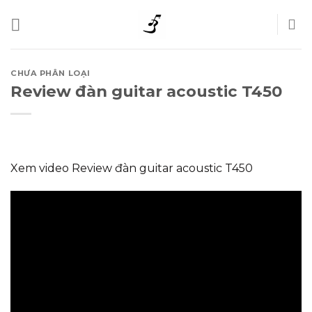
Skip
to
content
CHƯA PHÂN LOẠI
Review đàn guitar acoustic T450
Xem video Review đàn guitar acoustic T450