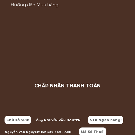
Hướng dẫn Mua hàng
CHẤP NHẬN THANH TOÁN
Chủ sở hữu:
STK Ngân hàng:
Ông NGUYỄN VĂN NGUYÊN
Mã Số Thuế:
Nguyễn Văn Nguyên: 152 539 369 - ACB