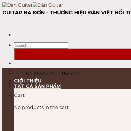
Skip
to
GUITAR BA ĐỜN - THƯƠNG HIỆU ĐÀN VIỆT NỔI TI
content
Search
for:
No products in the cart.
GIỚI THIỆU
TẤT CẢ SẢN PHẨM
Cart
No products in the cart.