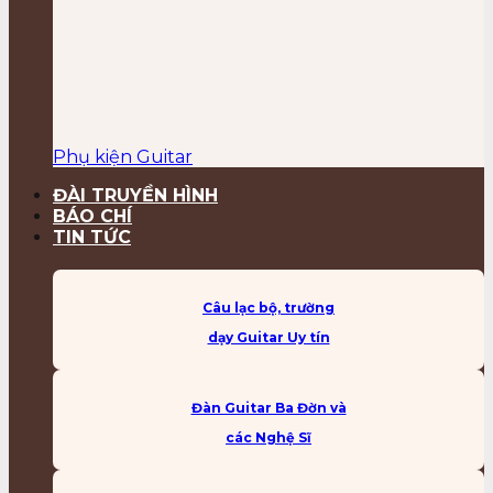
Phụ kiện Guitar
ĐÀI TRUYỀN HÌNH
BÁO CHÍ
TIN TỨC
Câu lạc bộ, trường
dạy Guitar Uy tín
Đàn Guitar Ba Đờn và
các Nghệ Sĩ