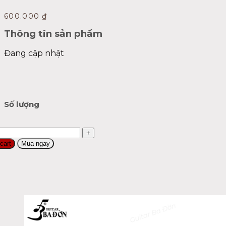
600.000
₫
Thông tin sản phẩm
Đang cập nhật
Số lượng
o
p
cart
Mua ngay
ềm
ntity