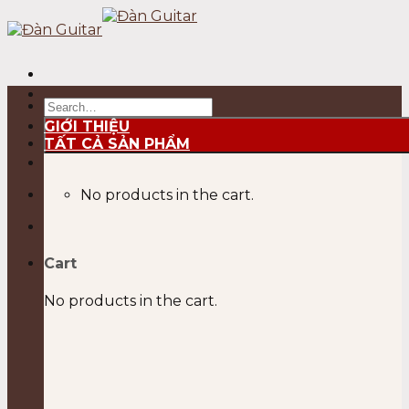
Skip
to
content
Search
for:
GIỚI THIỆU
TẤT CẢ SẢN PHẨM
No products in the cart.
Cart
No products in the cart.