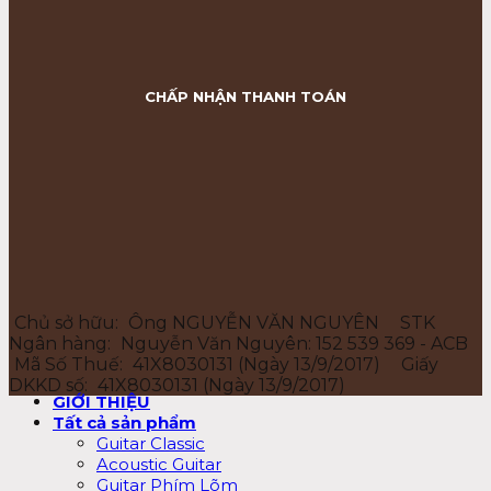
CHẤP NHẬN THANH TOÁN
Chủ sở hữu:
Ông NGUYỄN VĂN NGUYÊN
STK
Ngân hàng:
Nguyễn Văn Nguyên: 152 539 369 - ACB
Mã Số Thuế:
41X8030131 (Ngày 13/9/2017)
Giấy
DKKD số:
41X8030131 (Ngày 13/9/2017)
GIỚI THIỆU
Tất cả sản phẩm
Guitar Classic
Acoustic Guitar
Guitar Phím Lõm