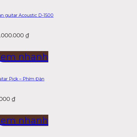
n guitar Acoustic D-1500
8.000.000
₫
Xem nhanh
itar Pick – Phím Đàn
.000
₫
Xem nhanh