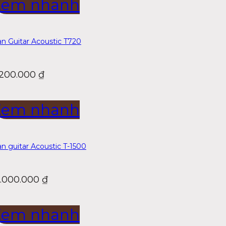
Xem nhanh
n Guitar Acoustic T720
.200.000
₫
Xem nhanh
n guitar Acoustic T-1500
8.000.000
₫
Xem nhanh