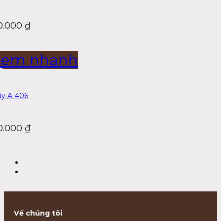
0.000
₫
Xem nhanh
y A-406
0.000
₫
Về chúng tôi