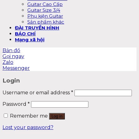
Guitar Cao Cấp
Guitar Size 3/4
Phụ kiện Guitar
Sản phẩm khác
ĐÀI TRUYỀN HÌNH
BÁO CHÍ
Mạng xã hội
Bản đồ
Gọi ngay
Zalo
Messenger
Login
Username or email address
*
Password
*
Remember me
Log in
Lost your password?