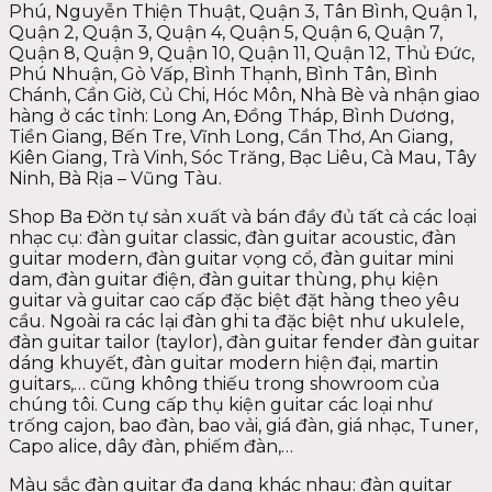
Phú, Nguyễn Thiện Thuật, Quận 3, Tân Bình, Quận 1,
Quận 2, Quận 3, Quận 4, Quận 5, Quận 6, Quận 7,
Quận 8, Quận 9, Quận 10, Quận 11, Quận 12, Thủ Đức,
Phú Nhuận, Gò Vấp, Bình Thạnh, Bình Tân, Bình
Chánh, Cần Giờ, Củ Chi, Hóc Môn, Nhà Bè và nhận giao
hàng ở các tỉnh: Long An, Đồng Tháp, Bình Dương,
Tiền Giang, Bến Tre, Vĩnh Long, Cần Thơ, An Giang,
Kiên Giang, Trà Vinh, Sóc Trăng, Bạc Liêu, Cà Mau, Tây
Ninh, Bà Rịa – Vũng Tàu.
Shop Ba Đờn tự sản xuất và bán đầy đủ tất cả các loại
nhạc cụ: đàn guitar classic, đàn guitar acoustic, đàn
guitar modern, đàn guitar vọng cổ, đàn guitar mini
dam, đàn guitar điện, đàn guitar thùng, phụ kiện
guitar và guitar cao cấp đặc biệt đặt hàng theo yêu
cầu. Ngoài ra các lại đàn ghi ta đặc biệt như ukulele,
đàn guitar tailor (taylor), đàn guitar fender đàn guitar
dáng khuyết, đàn guitar modern hiện đại, martin
guitars,… cũng không thiếu trong showroom của
chúng tôi. Cung cấp thụ kiện guitar các loại như
trống cajon, bao đàn, bao vải, giá đàn, giá nhạc, Tuner,
Capo alice, dây đàn, phiếm đàn,…
Màu sắc đàn guitar đa dạng khác nhau: đàn guitar