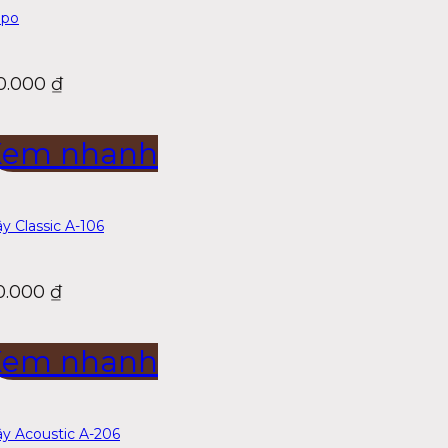
apo
0.000
₫
Xem nhanh
y Classic A-106
0.000
₫
Xem nhanh
y Acoustic A-206