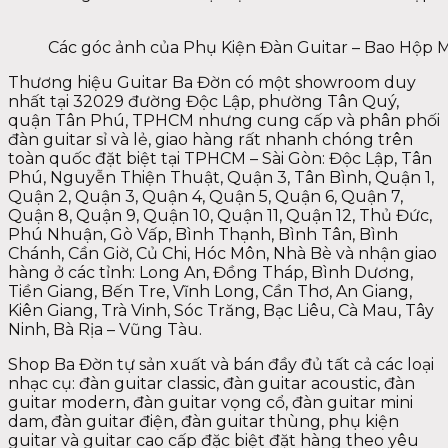
Các góc ảnh của Phụ Kiện Đàn Guitar – Bao Hộp 
Thương hiệu Guitar Ba Đờn có một showroom duy
nhất tại 32029 đường Độc Lập, phường Tân Quý,
quận Tân Phú, TPHCM nhưng cung cấp và phân phối
đàn guitar sỉ và lẻ, giao hàng rất nhanh chóng trên
toàn quốc đặt biệt tại TPHCM – Sài Gòn: Độc Lập, Tân
Phú, Nguyễn Thiện Thuật, Quận 3, Tân Bình, Quận 1,
Quận 2, Quận 3, Quận 4, Quận 5, Quận 6, Quận 7,
Quận 8, Quận 9, Quận 10, Quận 11, Quận 12, Thủ Đức,
Phú Nhuận, Gò Vấp, Bình Thạnh, Bình Tân, Bình
Chánh, Cần Giờ, Củ Chi, Hóc Môn, Nhà Bè và nhận giao
hàng ở các tỉnh: Long An, Đồng Tháp, Bình Dương,
Tiền Giang, Bến Tre, Vĩnh Long, Cần Thơ, An Giang,
Kiên Giang, Trà Vinh, Sóc Trăng, Bạc Liêu, Cà Mau, Tây
Ninh, Bà Rịa – Vũng Tàu.
Shop Ba Đờn tự sản xuất và bán đầy đủ tất cả các loại
nhạc cụ: đàn guitar classic, đàn guitar acoustic, đàn
guitar modern, đàn guitar vọng cổ, đàn guitar mini
dam, đàn guitar điện, đàn guitar thùng, phụ kiện
guitar và guitar cao cấp đặc biệt đặt hàng theo yêu