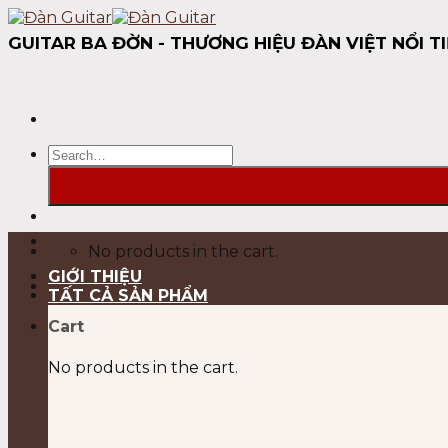
Skip
to
GUITAR BA ĐỜN - THƯƠNG HIỆU ĐÀN VIỆT NỔI TI
content
Search
for:
No products in the cart.
GIỚI THIỆU
TẤT CẢ SẢN PHẨM
Cart
No products in the cart.