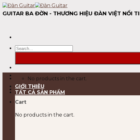
Skip
to
GUITAR BA ĐỜN - THƯƠNG HIỆU ĐÀN VIỆT NỔI TI
content
Search
for:
No products in the cart.
GIỚI THIỆU
TẤT CẢ SẢN PHẨM
Cart
No products in the cart.