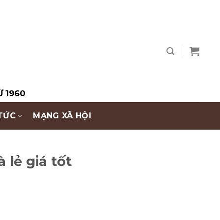
Ừ 1960
 TỨC
MẠNG XÃ HỘI
 lẻ giá tốt