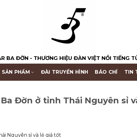
R BA ĐỜN - THƯƠNG HIỆU ĐÀN VIỆT NỔI TIẾNG T
 SẢN PHẨM
ĐÀI TRUYỀN HÌNH
BÁO CHÍ
TIN
Ba Đờn ở tỉnh Thái Nguyên sỉ và
i Nguyên sỉ và lẻ giá tốt