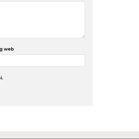
g web
i.