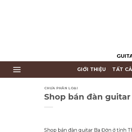
Skip
to
content
GUITA
GIỚI THIỆU
TẤT CẢ
CHƯA PHÂN LOẠI
Shop bán đàn guitar 
Shop bán đàn guitar Ba Đờn ở tỉnh Thá