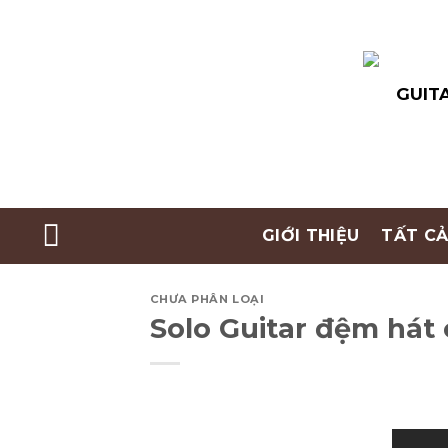
Skip
to
content
GUITA
GIỚI THIỆU
TẤT CẢ
CHƯA PHÂN LOẠI
Solo Guitar đệm há