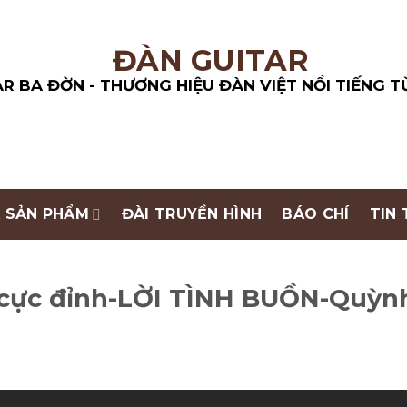
R BA ĐỜN - THƯƠNG HIỆU ĐÀN VIỆT NỔI TIẾNG T
 SẢN PHẨM
ĐÀI TRUYỀN HÌNH
BÁO CHÍ
TIN
t cực đỉnh-LỜI TÌNH BUỒN-Quỳn