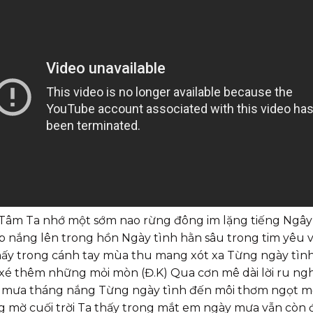
Tâm Ta nhớ một sớm nao rừng đông im lặng tiếng Ngây 
 nắng lên trong hồn Ngày tình hằn sâu trong tim yêu 
y trong cánh tay mùa thu mang xót xa Từng ngày tình
m xé thêm những mỏi mòn (Đ.K) Qua cơn mê dài lời ru ng
 mưa tháng nắng Từng ngày tình đến môi thơm ngọt mề
g mờ cuối trời Ta thấy trong mắt em ngày mưa vẫn còn