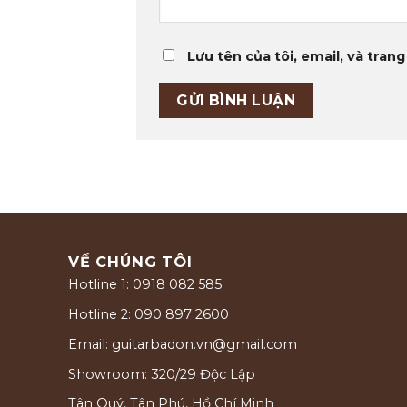
Lưu tên của tôi, email, và trang
VỀ CHÚNG TÔI
Hotline 1: 0918 082 585
Hotline 2: 090 897 2600
Email: guitarbadon.vn@gmail.com
Showroom: 320/29 Độc Lập
Tân Quý, Tân Phú, Hồ Chí Minh