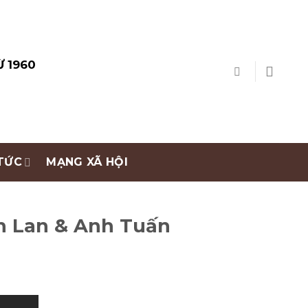
Ừ 1960
 TỨC
MẠNG XÃ HỘI
h Lan & Anh Tuấn