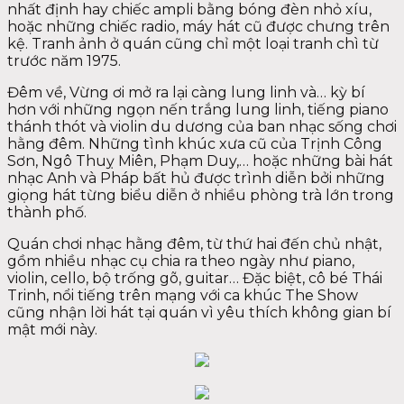
nhất định hay chiếc ampli bằng bóng đèn nhỏ xíu,
hoặc những chiếc radio, máy hát cũ được chưng trên
kệ. Tranh ảnh ở quán cũng chỉ một loại tranh chì từ
trước năm 1975.
Đêm về, Vừng ơi mở ra lại càng lung linh và… kỳ bí
hơn với những ngọn nến trắng lung linh, tiếng piano
thánh thót và violin du dương của ban nhạc sống chơi
hằng đêm. Những tình khúc xưa cũ của Trịnh Công
Sơn, Ngô Thuỵ Miên, Phạm Duy,… hoặc những bài hát
nhạc Anh và Pháp bất hủ được trình diễn bởi những
giọng hát từng biểu diễn ở nhiều phòng trà lớn trong
thành phố.
Quán chơi nhạc hằng đêm, từ thứ hai đến chủ nhật,
gồm nhiều nhạc cụ chia ra theo ngày như piano,
violin, cello, bộ trống gõ, guitar… Đặc biệt, cô bé Thái
Trinh, nổi tiếng trên mạng với ca khúc The Show
cũng nhận lời hát tại quán vì yêu thích không gian bí
mật mới này.