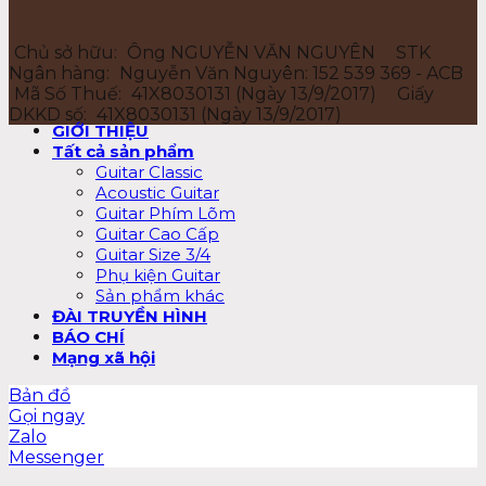
Chủ sở hữu:
Ông NGUYỄN VĂN NGUYÊN
STK
Ngân hàng:
Nguyễn Văn Nguyên: 152 539 369 - ACB
Mã Số Thuế:
41X8030131 (Ngày 13/9/2017)
Giấy
DKKD số:
41X8030131 (Ngày 13/9/2017)
GIỚI THIỆU
Tất cả sản phẩm
Guitar Classic
Acoustic Guitar
Guitar Phím Lõm
Guitar Cao Cấp
Guitar Size 3/4
Phụ kiện Guitar
Sản phẩm khác
ĐÀI TRUYỀN HÌNH
BÁO CHÍ
Mạng xã hội
Bản đồ
Gọi ngay
Zalo
Messenger