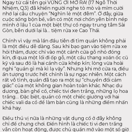
Ngay từ cái tên gọi VỪNG ƠI MỞ RA! (17 Ngô Thời
Nhiệm, Q3) đã khiến người nghe tò mò và mỉm cười
nhớ lại câu chuyện “Nghìn lẻ một đêm”. Ở đây, giữa
cuộc sống bộn bề, vẫn có một nơi chốn yên bình nép
mình ở lầu 1 của một biệt thự cổ ngay trung tâm Sài
Gòn, bên dưới lại là… tiệm rửa xe Cao Thái.
Chính vì vậy mà lần đầu tiên đi tìm quán không phải
là một điều dễ dàng. Sau khi bạo gan vào tiệm rửa xe
hỏi thăm, được chỉ vào một cánh cửa gỗ nhỏ đóng
kín, đi qua một lối đi ốp gỗ, một cầu thang xoăn ốc cũ
kỹ và sau đó là hai cánh cửa khép kín; lòng vừa hoài
nghi “quán gì mà kì lạ vậy”. Nhưng khi mở cửa ra, điều
ấn tượng trước hết chính là sự ngạc nhiên. Một cách
rất vô tình, quán đã tạo ra một sự “chuyển đổi cảm
giác” của một không gian hoàn toàn khác. Nhạc du
dương, bàn ghế cổ, chiếc tivi đen trắng, những lọ hoa
trắng… Đặc biệt, quán có một chiếc giường với hai
chiếc vali da cổ để làm bàn cũng là những điểm nhấn
khá hay.
Điều thú vị nữa là những vật dụng cổ ở đây không
chỉ để chưng chơi. Điển hình là chiếc ti vi đen trắng
vẫn còn hoạt động, được chủ quán mở vào một số giờ