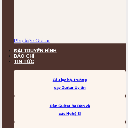
Phụ kiện Guitar
ĐÀI TRUYỀN HÌNH
BÁO CHÍ
TIN TỨC
Câu lạc bộ, trường
dạy Guitar Uy tín
Đàn Guitar Ba Đờn và
các Nghệ Sĩ