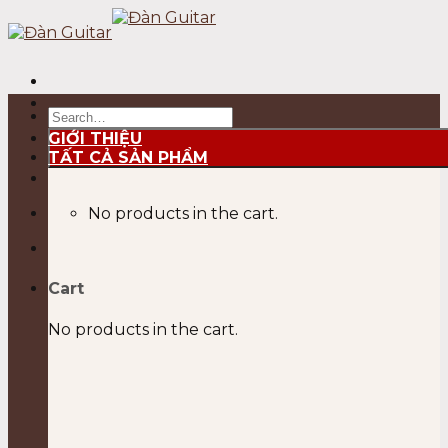
Skip
to
content
Search
for:
GIỚI THIỆU
TẤT CẢ SẢN PHẨM
No products in the cart.
Cart
No products in the cart.