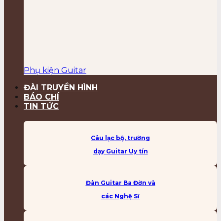
Phụ kiện Guitar
ĐÀI TRUYỀN HÌNH
BÁO CHÍ
TIN TỨC
Câu lạc bộ, trường
dạy Guitar Uy tín
Đàn Guitar Ba Đờn và
các Nghệ Sĩ