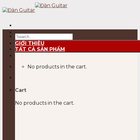
Skip
to
content
Search
for:
GIỚI THIỆU
TẤT CẢ SẢN PHẨM
No products in the cart.
Cart
No products in the cart.