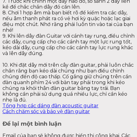
7. Trước khi chỉnh một dây nào đó, so sánh 2 dây liền
kề để chắc chắn dây đó cần lên.
8. Chơi 1 hợp âm mà bạn biết rõ để kiểm tra các dây,
nếu âm thanh phát ra có vẻ hơi kỳ quặc hoặc lạc giai
điệu một chút. Nhớ rằng phải luôn tin vào tai của bạn
nhé!
9. Khi lên dây đàn Guitar với cánh tay rung, điều chỉnh
các dây, cung cấp cho các cánh tay một lực rung tốt,
kéo dài dây, cung cấp cho các cánh tay lực rung khác
và lên dây đúng.
10. Khi đặt dây mới trên cây đàn guitar, phải luôn chắc
chắn rằng bạn kéo dài chúng như bạn điều chỉnh
chúng đến độ cao thấp. Cố gắng giữ chúng trên cần
đàn quanh phím 24 với bàn tay phải trong khi kéo
chúng ra khỏi thân đàn guitar bằng tay trái. Bạn
không cần phải sử dụng quá nhiều lực, chỉ cần kéo
nhẹ là đủ.
Tổng hợp các dáng đàn acoustic guitar
Cách chăm sóc và bảo vệ đàn guitar
Để lại một bình luận
Email của bạn sẽ không được hiển thị công khai.
Các