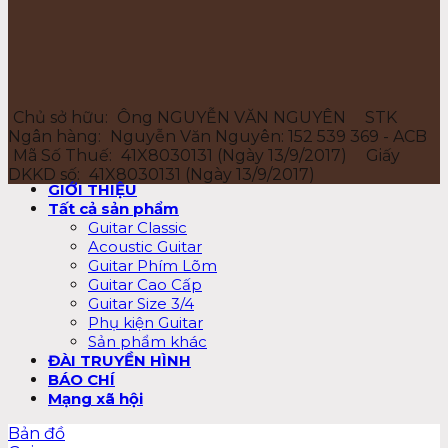
Chủ sở hữu:
Ông NGUYỄN VĂN NGUYÊN
STK
Ngân hàng:
Nguyễn Văn Nguyên: 152 539 369 - ACB
Mã Số Thuế:
41X8030131 (Ngày 13/9/2017)
Giấy
DKKD số:
41X8030131 (Ngày 13/9/2017)
GIỚI THIỆU
Tất cả sản phẩm
Guitar Classic
Acoustic Guitar
Guitar Phím Lõm
Guitar Cao Cấp
Guitar Size 3/4
Phụ kiện Guitar
Sản phẩm khác
ĐÀI TRUYỀN HÌNH
BÁO CHÍ
Mạng xã hội
Bản đồ