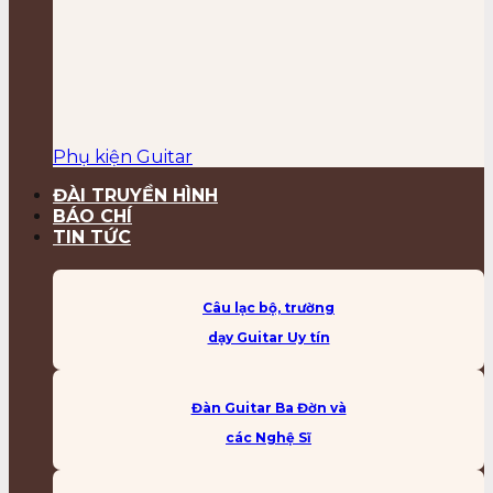
Phụ kiện Guitar
ĐÀI TRUYỀN HÌNH
BÁO CHÍ
TIN TỨC
Câu lạc bộ, trường
dạy Guitar Uy tín
Đàn Guitar Ba Đờn và
các Nghệ Sĩ