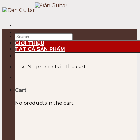
Skip
to
content
Search
for:
GIỚI THIỆU
TẤT CẢ SẢN PHẨM
No products in the cart.
Cart
No products in the cart.