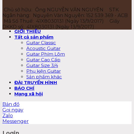
Chủ sở hữu:
Ông NGUYỄN VĂN NGUYÊN
STK
Ngân hàng:
Nguyễn Văn Nguyên: 152 539 369 - ACB
Mã Số Thuế:
41X8030131 (Ngày 13/9/2017)
Giấy
DKKD số:
41X8030131 (Ngày 13/9/2017)
GIỚI THIỆU
Tất cả sản phẩm
Guitar Classic
Acoustic Guitar
Guitar Phím Lõm
Guitar Cao Cấp
Guitar Size 3/4
Phụ kiện Guitar
Sản phẩm khác
ĐÀI TRUYỀN HÌNH
BÁO CHÍ
Mạng xã hội
Bản đồ
Gọi ngay
Zalo
Messenger
Login