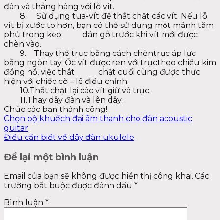
đàn và thẳng hàng với lỗ vít.
8. Sử dụng tua-vít để thắt chặt các vít. Nếu lỗ
vít bị xước to hơn, bạn có thể sử dụng một mảnh tăm
phủ trong keo
dán gỗ trước khi vít mới được
chèn vào.
9. Thay thế trục bằng cách chèntrục áp lực
bằng ngón tay. Ốc vít được ren với trụctheo chiều kim
đồng hồ, việc thắt
chặt cuối cùng được thực
hiện với chiếc cờ – lê điều chỉnh.
10.Thắt chặt lại các vít giữ và trục.
11.Thay dây đàn và lên dây.
Chúc các bạn thành công!
Chọn bộ khuếch đại âm thanh cho đàn acoustic
guitar
Điều cần biết về dây đàn ukulele
Để lại một bình luận
Email của bạn sẽ không được hiển thị công khai.
Các
trường bắt buộc được đánh dấu
*
Bình luận
*