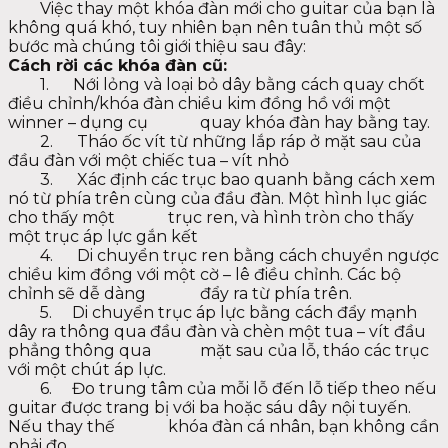
Việc thay một khóa đàn mới cho guitar của bạn là
không quá khó, tuy nhiên bạn nên tuân thủ một số
bước mà chúng tôi giới thiệu sau đây:
Cách rời các khóa đàn cũ:
1. Nới lỏng và loại bỏ dây bằng cách quay chốt
điều chỉnh/khóa đàn chiều kim đồng hồ với một
winner – dụng cụ
quay khóa đàn hay bằng tay.
2. Tháo ốc vít từ những lắp ráp ở mặt sau của
đầu đàn với một chiếc tua – vít nhỏ
3. Xác định các trục bao quanh bằng cách xem
nó từ phía trên cùng của đầu đàn. Một hình lục giác
cho thấy một
trục ren, và hình tròn cho thấy
một trục áp lực gắn kết
4. Di chuyển trục ren bằng cách chuyển ngược
chiều kim đồng với một cờ – lê điều chỉnh. Các bộ
chỉnh sẽ dễ dàng
đẩy ra từ phía trên.
5. Di chuyển trục áp lực bằng cách đẩy mạnh
dây ra thông qua đầu đàn và chèn một tua – vít đầu
phẳng thông qua
mặt sau của lỗ, tháo các trục
với một chút áp lực.
6. Đo trung tâm của mỗi lỗ đến lỗ tiếp theo nếu
guitar được trang bị với ba hoặc sáu dây nội tuyến.
Nếu thay thế
khóa đàn cá nhân, bạn không cần
phải đo.