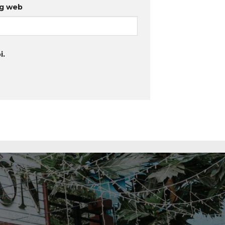
g web
i.