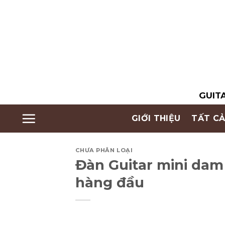
Skip
to
content
GUITA
GIỚI THIỆU
TẤT CẢ
CHƯA PHÂN LOẠI
Đàn Guitar mini dam
hàng đầu