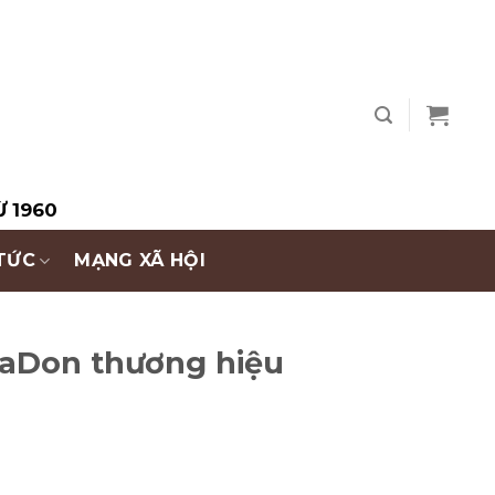
Ừ 1960
 TỨC
MẠNG XÃ HỘI
BaDon thương hiệu