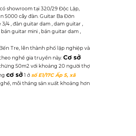
có showroom tại 320/29 Độc Lập,
n 5000 cây đàn. Guitar Ba Đờn
e 3/4 , đàn guitar dam , dam guitar ,
 bán guitar mini , bán guitar dam ,
Bến Tre, lên thành phố lập nghiệp và
Cơ sở
theo nghề gia truyền này.
g chừng 50m2 với khoảng 20 người thợ
cơ sở
ang
1 ở
số E1/17C Ấp 5, xã
nghề, mỗi tháng sản xuất khoảng hơn