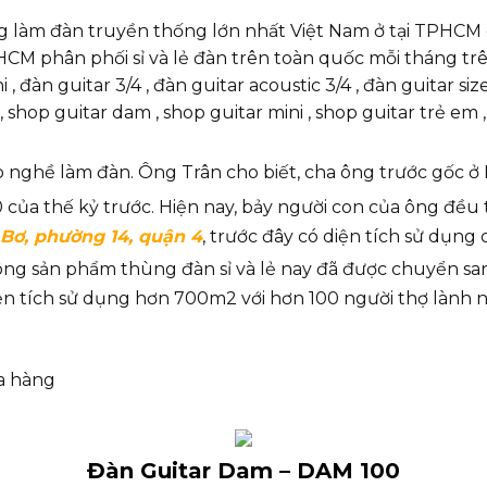
g làm đàn truyền thống lớn nhất Việt Nam ở tại TPHCM 
M phân phối sỉ và lẻ đàn trên toàn quốc mỗi tháng trê
, đàn guitar 3/4 , đàn guitar acoustic 3/4 , đàn guitar siz
shop guitar dam , shop guitar mini , shop guitar trẻ em ,
o nghề làm đàn. Ông Trân cho biết, cha ông trước gốc ở 
của thế kỷ trước. Hiện nay, bảy người con của ông đều 
Bơ, phường 14, quận 4
, trước đây có diện tích sử dụn
ông sản phẩm thùng đàn sỉ và lẻ nay đã được chuyển s
ện tích sử dụng hơn 700m2 với hơn 100 người thợ lành 
a hàng
Đàn Guitar Dam – DAM 100