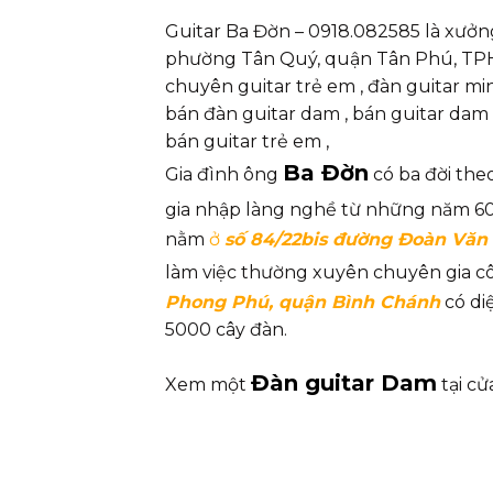
Guitar Ba Đờn – 0918.082585 là xưởn
phường Tân Quý, quận Tân Phú, TPHC
chuyên guitar trẻ em , đàn guitar mini 
bán đàn guitar dam , bán guitar dam , 
bán guitar trẻ em ,
Ba Đờn
Gia đình ông
có ba đời the
gia nhập làng nghề từ những năm 60 
nằm
ở
số 84/22bis đường Đoàn Văn 
làm việc thường xuyên chuyên gia c
Phong Phú, quận Bình Chánh
có di
5000 cây đàn.
Đàn guitar Dam
Xem một
tại cử