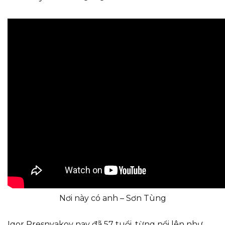
Nơi này có anh – Sơn Tùng
Igor Presnyakov nay đã 57 tuổi, từng nổi lên như