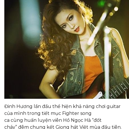
Đinh Hương lần đầu thể hiện khả năng chơi guitar
của mình trong tiết mục
Fighter
song
ca cùng huấn luyện viên Hồ Ngọc Hà “đốt
cháy” đêm chung kết
Giọng hát Việt mùa đầu tiên.