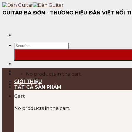
Skip
to
GUITAR BA ĐỜN - THƯƠNG HIỆU ĐÀN VIỆT NỔI TI
content
Search
for:
No products in the cart.
GIỚI THIỆU
TẤT CẢ SẢN PHẨM
Cart
No products in the cart.