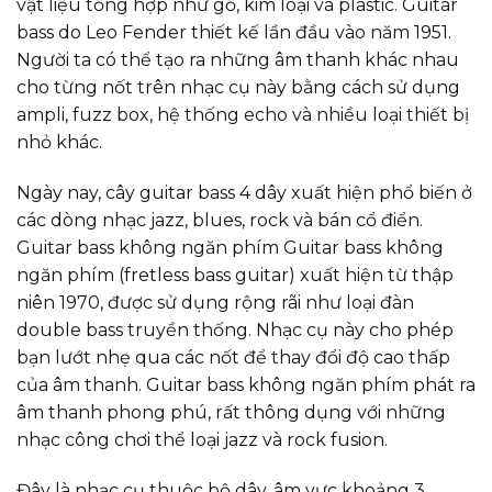
vật liệu tổng hợp như gỗ, kim loại và plastic. Guitar
bass do Leo Fender thiết kế lần đầu vào năm 1951.
Người ta có thể tạo ra những âm thanh khác nhau
cho từng nốt trên nhạc cụ này bằng cách sử dụng
ampli, fuzz box, hệ thống echo và nhiều loại thiết bị
nhỏ khác.
Ngày nay, cây guitar bass 4 dây xuất hiện phổ biến ở
các dòng nhạc jazz, blues, rock và bán cổ điển.
Guitar bass không ngăn phím Guitar bass không
ngăn phím (fretless bass guitar) xuất hiện từ thập
niên 1970, được sử dụng rộng rãi như loại đàn
double bass truyền thống. Nhạc cụ này cho phép
bạn lướt nhẹ qua các nốt để thay đổi độ cao thấp
của âm thanh. Guitar bass không ngăn phím phát ra
âm thanh phong phú, rất thông dụng với những
nhạc công chơi thể loại jazz và rock fusion.
Đây là nhạc cụ thuộc bộ dây, âm vực khoảng 3