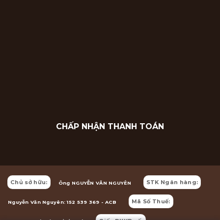
CHẤP NHẬN THANH TOÁN
Chủ sở hữu:
STK Ngân hàng:
Ông NGUYỄN VĂN NGUYÊN
Mã Số Thuế:
Nguyễn Văn Nguyên: 152 539 369 - ACB