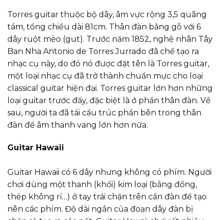
Torres guitar thuộc bộ dây, âm vực rộng 3,5 quãng
tám, tổng chiều dài 81cm. Thân đàn bằng gỗ với 6
dây ruột mèo (gut). Trước năm 1852, nghệ nhân Tây
Ban Nha Antonio de Torres Jurrado đã chế tạo ra
nhạc cụ này, do đó nó được đặt tên là Torres guitar,
một loại nhạc cụ đã trở thành chuẩn mực cho loại
classical guitar hiện đại. Torres guitar lớn hơn những
loại guitar trước đấy, đặc biệt là ở phần thân đàn. Về
sau, người ta đã tái cấu trúc phần bên trong thân
đàn để âm thanh vang lớn hơn nữa.
Guitar Hawaii
Guitar Hawaii có 6 dây nhưng không có phím. Người
chơi dùng một thanh (khối) kim loại (bằng đồng,
thép không rỉ…) ở tay trái chặn trên cần đàn để tạo
nên các phím. Độ dài ngắn của đoạn dây đàn bị