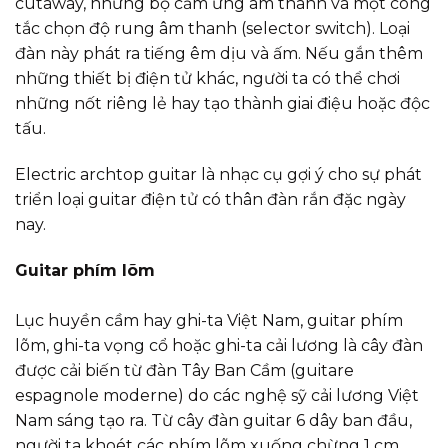
cutaway, những bộ cảm ứng âm thanh và một công
tắc chọn độ rung âm thanh (selector switch). Loại
đàn này phát ra tiếng êm dịu và ấm. Nếu gắn thêm
những thiết bị điện tử khác, người ta có thể chơi
những nốt riêng lẻ hay tạo thành giai điệu hoặc độc
tấu.
Electric archtop guitar là nhạc cụ gợi ý cho sự phát
triển loại guitar điện tử có thân đàn rắn đặc ngày
nay.
Guitar phím lõm
Lục huyền cầm hay ghi-ta Việt Nam, guitar phím
lõm, ghi-ta vọng cổ hoặc ghi-ta cải lương là cây đàn
được cải biến từ đàn Tây Ban Cầm (guitare
espagnole moderne) do các nghệ sỹ cải lương Việt
Nam sáng tạo ra. Từ cây đàn guitar 6 dây ban đầu,
người ta khoét các phím lõm xuống chừng 1 cm,