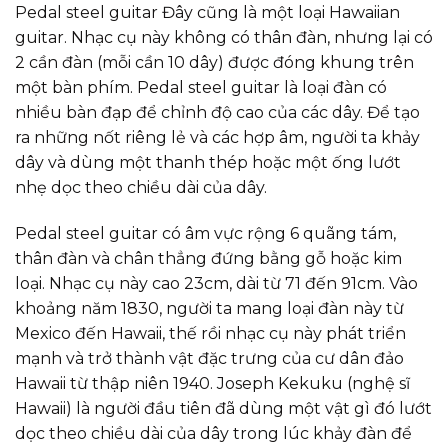
Pedal steel guitar Đây cũng là một loại Hawaiian
guitar. Nhạc cụ này không có thân đàn, nhưng lại có
2 cần đàn (mỗi cần 10 dây) được đóng khung trên
một bàn phím. Pedal steel guitar là loại đàn có
nhiều bàn đạp để chỉnh độ cao của các dây. Để tạo
ra những nốt riêng lẻ và các hợp âm, người ta khảy
dây và dùng một thanh thép hoặc một ống lướt
nhẹ dọc theo chiều dài của dây.
Pedal steel guitar có âm vực rộng 6 quãng tám,
thân đàn và chân thẳng đứng bằng gỗ hoặc kim
loại. Nhạc cụ này cao 23cm, dài từ 71 đến 91cm. Vào
khoảng năm 1830, người ta mang loại đàn này từ
Mexico đến Hawaii, thế rồi nhạc cụ này phát triển
mạnh và trở thành vật đặc trưng của cư dân đảo
Hawaii từ thập niên 1940. Joseph Kekuku (nghệ sĩ
Hawaii) là người đầu tiên đã dùng một vật gì đó lướt
dọc theo chiều dài của dây trong lúc khảy đàn để