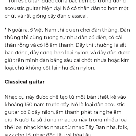
* Torres guitar: được coi là bậc tiền bối trong dòng
acoustic guitar hiện đại. Nó có thân đàn to hơn một
chút và rất giống cây đàn classical.
* Ngoài ra, ở Việt Nam thì quen chơi đàn thùng. Đàn
thùng thì cũng tương tự như đàn cổ điển, có cái
thân rỗng và có lỗ âm thanh. Dây thì thường là sắt
bao đồng, dây cứng hơn loại nylon, và dây đàn được
giữ trên mình đàn bằng sáu cái chốt nhựa hoặc kim
loại, chứ không cột lại như đàn nylon.
Classical guitar
Nhạc cụ này được chế tạo từ một bản thiết kế vào
khoảng 150 năm trước đây. Nó là loại đàn acoustic
guitar có 6 dây nilon, âm thanh phát ra nghe êm
dịu. Người ta sử dụng nhạc cụ này trong nhiều loại
thể loại nhạc khác nhau: từ nhạc Tây Ban nha, folk,
jazz cho tới nhạc độc tấu và hòa tấu.