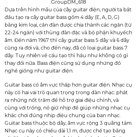
GroupDM_618
Dựa trên hình mẫu của cây guitar điện, người ta bắt
đầu tạo ra cây guitar bass gồm 4 dây (E, A, D, G)
bằng kim loại, cần đàn được chia thành các ngăn (từ
22-24 ngăn) với thùng đàn đặc và bộ phận khuyếch
âm. Đến năm 1967 thì cây guitar bass 5 dây và 6 dây
cũng ra đời và, cho đến nay, đã có loại guitar bass 7
dây. Tuy nhiên về cấu tạo thì hầu như không có gì
thay đổi nữa. Bass điện cũng sử dụng nhứng đồ
nghề giống như guitar điện.
Guitar bass có âm vực thấp hơn guitar điện. Nhạc cụ
này có hai vai trò quan trọng trong dàn nhạc: phát
ra những nốt trầm để hỗ trợ giai điệu chính, và
cùng với trống, nó giữ nhịp để giúp những nhạc cụ
khác chơi đúng nhịp điệu chung của ban nhạc.
Guitar bass thuộc bộ dây, âm vực rộng 3 quãng tám.
Nhạc cụ này có chiều dài 1,1 m, được chế tạo bằng