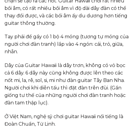
chặn sẽ tạo ra các nốt. Guitar Hawaii chơi rất nhiều
bồi âm, có rất nhiều bồi âm vì độ dài dây đàn có thể
thay đổi được, và các bồi âm ấy du dương hơn tiếng
guitar thông thường.
Tay phải để gẩy có 1 bộ 4 móng (tương tự móng của
người chơi đàn tranh) lắp vào 4 ngón: cái, trỏ, giữa,
nhẫn.
Dây của Guitar Hawaii là dây trơn, không có vỏ bọc
cả 6 dây. 6 dây này cũng không được lên theo các
nốt mi, la, rê, sol, si, mi như đàn guitar Tây Ban Nha.
Người chơi khi diễn tấu thì đặt đàn trên đùi. (Gần
giống tư thế của những người chơi đàn tranh hoặc
đàn tam thập lục).
Ở Việt Nam, nghệ sỹ chơi guitar Hawaii nổi tiếng là
Đoàn Chuẩn, Từ Linh.