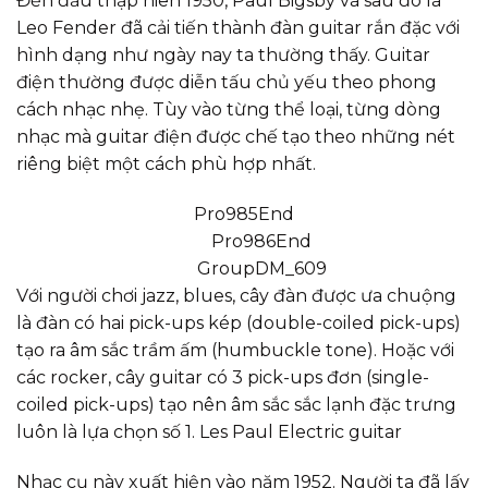
Đến đầu thập niên 1950, Paul Bigsby và sau đó là
Leo Fender đã cải tiến thành đàn guitar rắn đặc với
hình dạng như ngày nay ta thường thấy. Guitar
điện thường được diễn tấu chủ yếu theo phong
cách nhạc nhẹ. Tùy vào từng thể loại, từng dòng
nhạc mà guitar điện được chế tạo theo những nét
riêng biệt một cách phù hợp nhất.
Pro985End
Pro986End
GroupDM_609
Với người chơi jazz, blues, cây đàn được ưa chuộng
là đàn có hai pick-ups kép (double-coiled pick-ups)
tạo ra âm sắc trầm ấm (humbuckle tone). Hoặc với
các rocker, cây guitar có 3 pick-ups đơn (single-
coiled pick-ups) tạo nên âm sắc sắc lạnh đặc trưng
luôn là lựa chọn số 1. Les Paul Electric guitar
Nhạc cụ này xuất hiện vào năm 1952. Người ta đã lấy