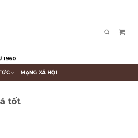
Ừ 1960
 TỨC
MẠNG XÃ HỘI
á tốt