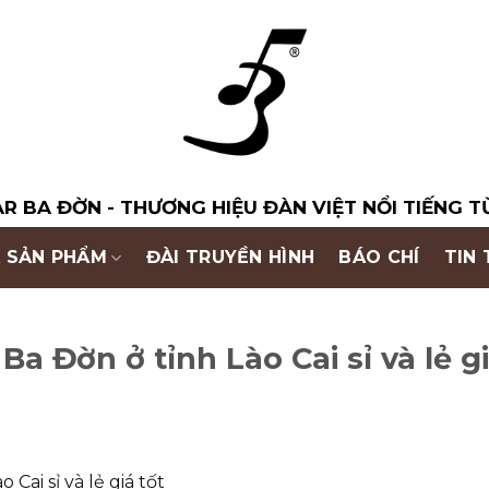
R BA ĐỜN - THƯƠNG HIỆU ĐÀN VIỆT NỔI TIẾNG T
 SẢN PHẨM
ĐÀI TRUYỀN HÌNH
BÁO CHÍ
TIN
a Đờn ở tỉnh Lào Cai sỉ và lẻ gi
Cai sỉ và lẻ giá tốt