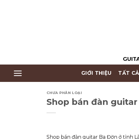
Skip
to
content
GUITA
GIỚI THIỆU
TẤT CẢ
CHƯA PHÂN LOẠI
Shop bán đàn guitar B
Shop bán đàn guitar Ba Đờn ở tỉnh Lào 