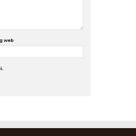
g web
i.