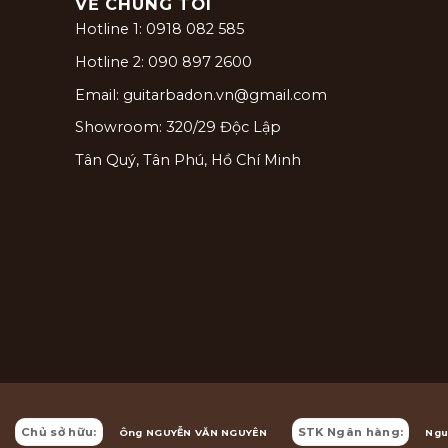
VỀ CHÚNG TÔI
Hotline 1: 0918 082 585
Hotline 2: 090 897 2600
Email: guitarbadon.vn@gmail.com
Showroom: 320/29 Độc Lập
Tân Quý, Tân Phú, Hồ Chí Minh
Chủ sở hữu:
STK Ngân hàng:
Ông NGUYỄN VĂN NGUYÊN
Ngu