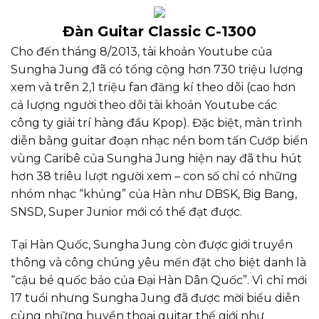
Đàn Guitar Classic C-1300
Cho đến tháng 8/2013, tài khoản Youtube của
Sungha Jung đã có tổng cộng hơn 730 triệu lượng
xem và trên 2,1 triệu fan đăng kí theo dõi (cao hơn
cả lượng người theo dõi tài khoản Youtube các
công ty giải trí hàng đầu Kpop). Đặc biệt, màn trình
diễn bằng guitar đoạn nhạc nền bom tấn Cướp biển
vùng Caribê của Sungha Jung hiện nay đã thu hút
hơn 38 triêu lượt người xem – con số chỉ có những
nhóm nhạc “khủng” của Hàn như DBSK, Big Bang,
SNSD, Super Junior mới có thể đạt được.
Tại Hàn Quốc, Sungha Jung còn được giới truyền
thông và công chúng yêu mến đặt cho biệt danh là
“cậu bé quốc bảo của Đại Hàn Dân Quốc”. Vì chỉ mới
17 tuổi nhưng Sungha Jung đã được mời biểu diễn
cùng những huyền thoại guitar thế giới như