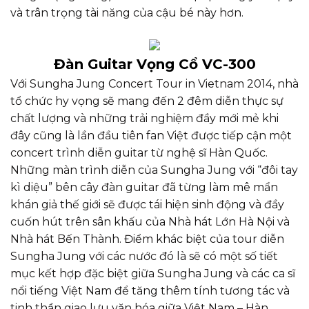
và trân trọng tài năng của cậu bé này hơn.
Đàn Guitar Vọng Cổ VC-300
Với Sungha Jung Concert Tour in Vietnam 2014, nhà
tổ chức hy vọng sẽ mang đến 2 đêm diễn thực sự
chất lượng và những trải nghiệm đầy mới mẻ khi
đây cũng là lần đầu tiên fan Việt được tiếp cận một
concert trình diễn guitar từ nghệ sĩ Hàn Quốc.
Những màn trình diễn của Sungha Jung với “đôi tay
kì diệu” bên cây đàn guitar đã từng làm mê mẩn
khán giả thế giới sẽ được tái hiện sinh động và đầy
cuốn hút trên sân khấu của Nhà hát Lớn Hà Nội và
Nhà hát Bến Thành. Điểm khác biệt của tour diễn
Sungha Jung với các nước đó là sẽ có một số tiết
mục kết hợp đặc biệt giữa Sungha Jung và các ca sĩ
nổi tiếng Việt Nam để tăng thêm tính tương tác và
tinh thần giao lưu văn hóa giữa Việt Nam – Hàn