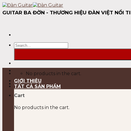
Skip
to
GUITAR BA ĐỜN - THƯƠNG HIỆU ĐÀN VIỆT NỔI TI
content
Search
for:
No products in the cart.
GIỚI THIỆU
TẤT CẢ SẢN PHẨM
Cart
No products in the cart.